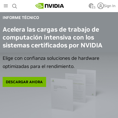
Skip
Sign In
to
ES
main
INFORME TÉCNICO
content
Acelera las cargas de trabajo de
computación intensiva con los
sistemas certificados por NVIDIA
Elige con confianza soluciones de hardware
optimizadas para el rendimiento.
DESCARGAR AHORA