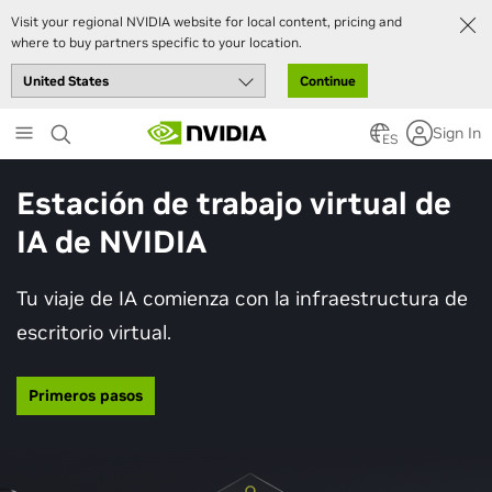
Visit your regional NVIDIA website for local content, pricing and
where to buy partners specific to your location.
Continue
Skip
Sign In
to
ES
main
content
Estación de trabajo virtual de
IA de NVIDIA
Tu viaje de IA comienza con la infraestructura de
escritorio virtual.
Primeros pasos