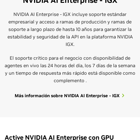
NVIDIA AI Enterprise - IGX
NVIDIA AI Enterprise - IGX incluye soporte estándar
empresarial y acceso a ramas de producción y ramas de
soporte a largo plazo de hasta 10 años para garantizar la
estabilidad y seguridad de la API en la plataforma NVIDIA
Orientación Experta
Cursos y Certificaciones
IGX.
Con una amplia gama de conocimientos y experiencia en
NVIDIA ofrece capacitación técnica de alta calidad para
El soporte crítico para el negocio con disponibilidad de
infraestructura de centros de datos y cargas de trabajo de
garantizar que su organización de TI esté completamente
agentes en vivo las 24 horas del día, los 7 días de la semana
ciencia de datos de IA, el equipo de servicios profesionales
preparada para aprovechar sus aplicaciones de IA ,
y un tiempo de respuesta más rápido está disponible como
de NVIDIA y los socios de NVIDIA brindan soluciones
cubriendo temas como instalación, implementación,
complemento .
personalizadas. Desde la instalación y las
optimización, administración y resolución de problemas.
NVIDIA AI Enterprise Administration: curso a su propio
implementaciones hasta la incorporación y optimización
Más información sobre NVIDIA AI Enterprise - IGX
ritmo
de sus cargas de trabajo, el equipo puede ayudarlo a
NVIDIA AI Enterprise Administration: capacitación
reducir costos y mejorar el tiempo de producción.
pública
Capacitación personalizada en NVIDIA AI Enterprise
Administration
Framework NEMO
Active NVIDIA AI Enterprise con GPU
Introducción a la IA en el Data Center