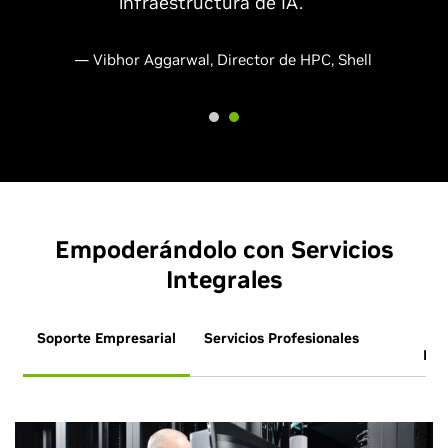
infraestructura de IA.
— Vibhor Aggarwal, Director de HPC, Shell
Empoderándolo con Servicios
Integrales
Soporte Empresarial
Servicios Profesionales
Se
Ent