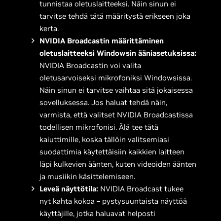
tunnistaa oletuslaitteeksi. Näin sinun ei
tarvitse tehdä tätä määritystä erikseen joka
kerta.
NVIDIA Broadcastin määrittäminen
oletuslaitteeksi Windowsin ääniasetuksissa:
NVIDIA Broadcastin voi valita
oletusarvoiseksi mikrofoniksi Windowsissa.
Näin sinun ei tarvitse vaihtaa sitä jokaisessa
sovelluksessa. Jos haluat tehdä näin,
varmista, että valitset NVIDIA Broadcastissa
todellisen mikrofonisi. Älä tee tätä
kaiuttimille, koska tällöin valitsemiasi
suodattimia käytettäisiin kaikkien laitteen
läpi kulkevien äänten, kuten videoiden äänten
ja musiikin käsittelemiseen.
Leveä näyttötila:
NVIDIA Broadcast tukee
nyt kahta kokoa – pystysuuntaista näyttöä
käyttäjille, jotka haluavat helposti