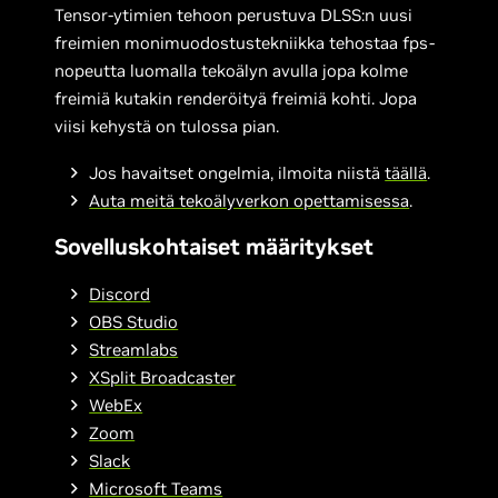
Tensor-ytimien tehoon perustuva DLSS:n uusi
freimien monimuodostustekniikka tehostaa fps-
nopeutta luomalla tekoälyn avulla jopa kolme
freimiä kutakin renderöityä freimiä kohti. Jopa
viisi kehystä on tulossa pian.
Jos havaitset ongelmia, ilmoita niistä
täällä
.
Auta meitä tekoälyverkon opettamisessa
.
Sovelluskohtaiset määritykset
Discord
OBS Studio
Streamlabs
XSplit Broadcaster
WebEx
Zoom
Slack
Microsoft Teams