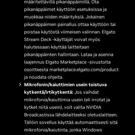
määritettävillä pikanäppäimillä. Ota
pikanäppäimet käyttöön asetuksissa ja
muokkaa niiden määrityksiä. Jokainen
pikanäppäimen painallus ottaa käyttöön tai
poistaa käytöstä viimeisen valinnan. Elgato
Stream Deck -käyttäjät voivat myös
halutessaan käyttää laitteitaan
pikanäppäinten hallintaan. Lataa ja asenna
laajennus Elgato Marketplace -sivustolta
osoitteesta marketplace.elgato.com/product
ja noudata ohjeita.
Mikrofonin/kaiuttimien usein toistuva
kytkentä/irtikytkentä:
Jos vaihdat
mikrofonia/kaiuttimia usein (eli irrotat ja
kytket niitä usein), voit valita NVIDIA
Broadcastissa lähdelaitteeksi oletuslaitteen.
Tällöin sovellus käyttää automaattisesti sitä
mikrofonia/kaiutinta, jonka Windows