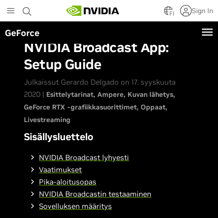
Skip
Sign In
to
FI
main
GeForce
content
NVIDIA Broadcast App:
Setup Guide
Julkaissut Gerardo Delgado on 17. syyskuuta
2020 |
Esittelytarinat
Ampere
Kuvan lähetys
GeForce RTX -grafiikkasuorittimet
Oppaat
Livestreaming
Sisällysluettelo
NVIDIA Broadcast lyhyesti
Vaatimukset
Pika-aloitusopas
NVIDIA Broadcastin testaaminen
Sovelluksen määritys