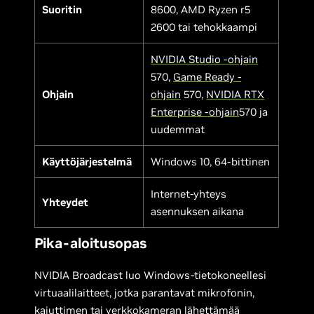
Suoritin
8600, AMD Ryzen r5
2600 tai tehokkaampi
NVIDIA Studio -ohjain
570,
Game Ready -
Ohjain
ohjain
570,
NVIDIA RTX
Enterprise -ohjain
570 ja
uudemmat
Käyttöjärjestelmä
Windows 10, 64-bittinen
Internet-yhteys
Yhteydet
asennuksen aikana
Pika-aloitusopas
NVIDIA Broadcast luo Windows-tietokoneellesi
virtuaalilaitteet, jotka parantavat mikrofonin,
kaiuttimen tai verkkokameran lähettämää