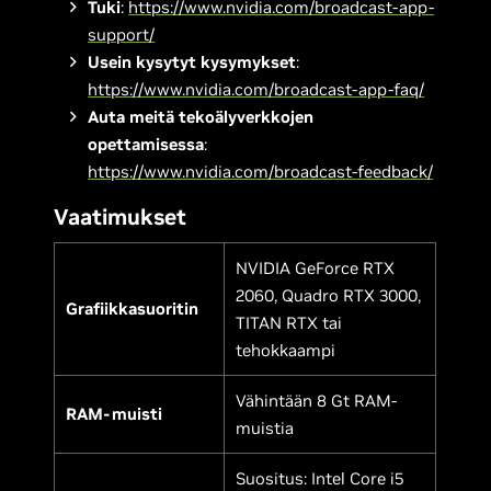
Tuki
:
https://www.nvidia.com/broadcast-app-
support/
Usein kysytyt kysymykset
:
https://www.nvidia.com/broadcast-app-faq/
Auta meitä tekoälyverkkojen
opettamisessa
:
https://www.nvidia.com/broadcast-feedback/
Vaatimukset
NVIDIA GeForce RTX
2060, Quadro RTX 3000,
Grafiikkasuoritin
TITAN RTX tai
tehokkaampi
Vähintään 8 Gt RAM-
RAM-muisti
muistia
Suositus: Intel Core i5