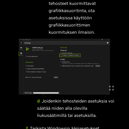
tehosteet kuormittavat
grafiikkasuoritinta, ota
asetuksissa käyttöön
grafiikkasuorittimen
kuormituksen ilmaisin.
d
.
Joidenkin tehosteiden asetuksia voi
säätää niiden alla olevilla
liukusäätimillä tai asetuksilla.
2
. Tarkista Windowsin ääniasetukset