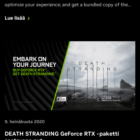
optimize your experience; and get a bundled copy of the
game with participating GeForce RTX GPUs, desktops and
Lue lisää
laptops.
9. heinäkuuta 2020
DEATH STRANDING GeForce RTX -paketti