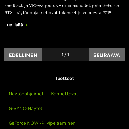
Feedback ja VRS-varjostus – ominaisuudet, joita GeForce
RTX -näytönohjaimet ovat tukeneet jo vuodesta 2018 –
tulevat Microsoftin uuden sukupolven PC-pelien
Lue lisää
standardiksi kehitettyyn DirectX 12 Ultimate -API:in.
EDELLINEN
1
/
1
SEURAAVA
Tuotteet
Näytönohjaimet
Kannettavat
G-SYNC-Näytöt
GeForce NOW -Pilvipelaaminen