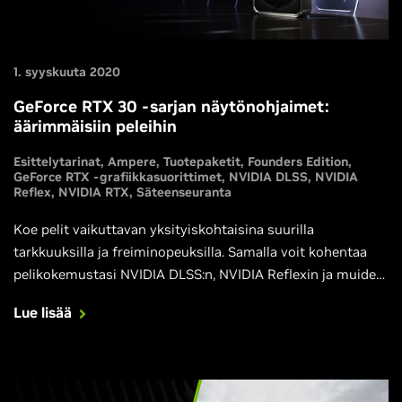
1. syyskuuta 2020
GeForce RTX 30 -sarjan näytönohjaimet:
äärimmäisiin peleihin
Esittelytarinat
Ampere
Tuotepaketit
Founders Edition
GeForce RTX -grafiikkasuorittimet
NVIDIA DLSS
NVIDIA
Reflex
NVIDIA RTX
Säteenseuranta
Koe pelit vaikuttavan yksityiskohtaisina suurilla
tarkkuuksilla ja freiminopeuksilla. Samalla voit kohentaa
pelikokemustasi NVIDIA DLSS:n, NVIDIA Reflexin ja muiden
mullistavien tekniikoiden avulla esimerkiksi Fortnitessa,
Lue lisää
Call of Duty: Black Ops Cold Warissa, Cyberpunk 2077:ssa
ja Valorantissa sekä muissa menestyspeleissä.