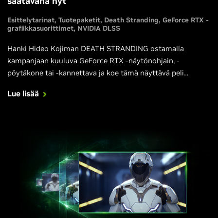
saatavana nyt
Esittelytarinat
Tuotepaketit
Death Stranding
GeForce RTX -
grafiikkasuorittimet
NVIDIA DLSS
Hanki Hideo Kojiman DEATH STRANDING ostamalla
kampanjaan kuuluva GeForce RTX -näytönohjain, -
pöytäkone tai -kannettava ja koe tämä näyttävä peli
grafiikka-asetukset kaakkoon viritettyinä suurilla
Lue lisää
freiminopeuksilla NVIDIA DLSS 2.0 -teknologian turvin.
Game Ready -ohjaimemme ansiosta pääset nauttimaan
DEATH STRANDING -pelikokemukstasi optimoituna heti
pelin julkaisupäivästä alkaen.