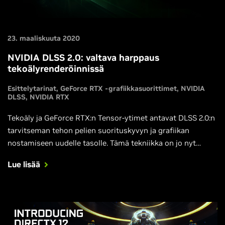
23. maaliskuuta 2020
NVIDIA DLSS 2.0: valtava harppaus
tekoälyrenderöinnissä
Esittelytarinat
GeForce RTX -grafiikkasuorittimet
NVIDIA
DLSS
NVIDIA RTX
Tekoäly ja GeForce RTX:n Tensor-ytimet antavat DLSS 2.0:n
tarvitseman tehon pelien suorituskyvyn ja grafiikan
nostamiseen uudelle tasolle. Tämä tekniikka on jo nyt
käytössä MechWarrior 5: Mercenariesissa ja Controliin se
Lue lisää
saadaan myöhemmin tällä viikolla.