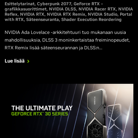
Esittelytarinat
Cyberpunk 2077
GeForce RTX -
grafiikkasuorittimet
NVIDIA DLSS
NVIDIA Racer RTX
NVIDIA
Reflex
NVIDIA RTX
NVIDIA RTX Remix
NVIDIA Studio
Portal
with RTX
Säteenseuranta
Shader Execution Reordering
NVIDIA Ada Lovelace -arkkitehtuuri tuo mukanaan uusia
mahdollisuuksia, DLSS 3 moninkertaistaa freiminopeudet,
RTX Remix lisää säteenseurannan ja DLSS:n
klassikkopeleihin ja uudet GeForce RTX 4090- ja GeForce
Lue lisää
RTX 4080 -grafiikkasuorittimemme antavat tarvittavan
tehon pelien pelaamiseen täysillä
säteenseurantatehostuksilla. Kaikki tarvittavat tieto löytyy
tästä artikkelista.