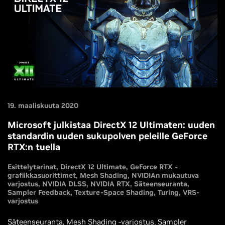
19. maaliskuuta 2020
Microsoft julkistaa DirectX 12 Ultimaten: uuden
standardin uuden sukupolven peleille GeForce
RTX:n tuella
Esittelytarinat
DirectX 12 Ultimate
GeForce RTX -
grafiikkasuorittimet
Mesh Shading
NVIDIAn mukautuva
varjostus
NVIDIA DLSS
NVIDIA RTX
Säteenseuranta
Sampler Feedback
Texture-Space Shading
Turing
VRS-
varjostus
Säteenseuranta, Mesh Shading -varjostus, Sampler