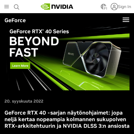
Skip
Sign In
to
FI
main
GeForce
content
20. syyskuuta 2022
GeForce RTX 40 -sarjan näytönohjaimet: jopa
neljä kertaa nopeampia kolmannen sukupolven
RTX-arkkitehtuurin ja NVIDIA DLSS 3:n ansiosta