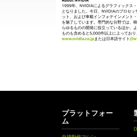
About NVIDIA
1999年、NVIDIAによるグラフィッ
となりました。今日、NVIDIAのプロ
ット、および車載インフォテインメント・
を魅了しています。専門的な分野では、映
らゆるものの開発に役立っているほか、よ
ものも含めると5,000件以上に上って
www.nvidia.co.jp
または日本語サイト
//w
プラットフォー
ム
D
自律動作マシン