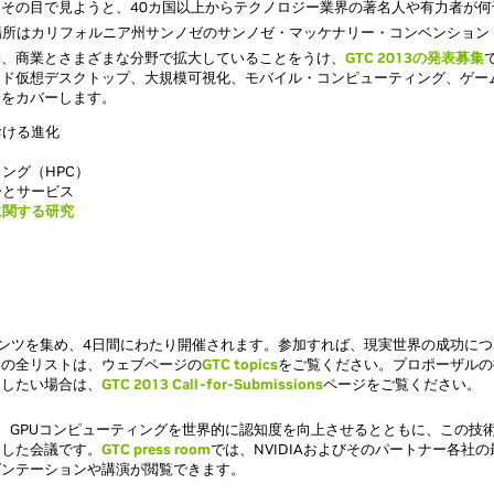
その目で見ようと、40カ国以上からテクノロジー業界の著名人や有力者が何
、場所はカリフォルニア州サンノゼのサンノゼ・マッケナリー・コンベンション
学、商業とさまざまな分野で拡大していることをうけ、
GTC 2013の発表募集
ッド仮想デスクトップ、大規模可視化、モバイル・コンピューティング、ゲー
野をカバーします。
おける進化
ング（HPC）
ーとサービス
に関する研究
コンテンツを集め、4日間にわたり開催されます。参加すれば、現実世界の成功に
クの全リストは、ウェブページの
GTC topics
をご覧ください。プロポーザルの
出したい場合は、
GTC 2013 Call-for-Submissions
ページをご覧ください。
、GPUコンピューティングを世界的に認知度を向上させるとともに、この技
とした会議です。
GTC press room
では、NVIDIAおよびそのパートナー各社
ゼンテーションや講演が閲覧できます。