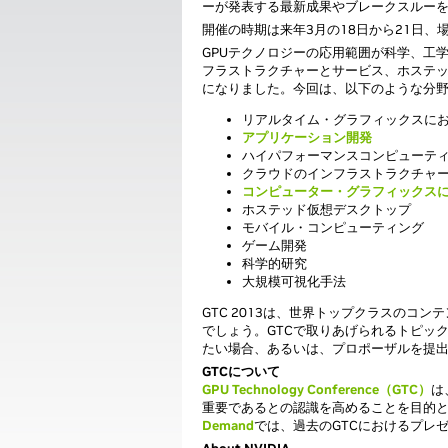
ーが発表する最新成果やブレークスルーを
開催の時期は来年3月の18日から21日
GPUテクノロジーの応用範囲が科学、工
フラストラクチャーとサービス、ホステ
になりました。今回は、以下のような分
リアルタイム・グラフィックスに
アプリケーション開発
ハイパフォーマンスコンピューティ
クラウドのインフラストラクチャ
コンピューター・グラフィックス
ホステッド仮想デスクトップ
モバイル・コンピューティング
ゲーム開発
科学的研究
大規模可視化手法
GTC 2013は、世界トップクラスの
でしょう。GTCで取りあげられるトピッ
たい場合、あるいは、プロポーザルを提
GTCについて
GPU Technology Conference（GTC）
は
重要であるとの認識を高めることを目的
Demand
では、過去のGTCにおけるプレ