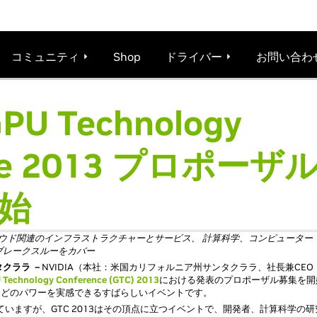
コミュニティ
Shop
ドライバー
お問い合わ
PU Technology
nce 2013 プロポーザ
始
、クラウド関連のインフラストラクチャーとサービス、 計算科学、コンピュータ
ブレークスルーをカバー
タクララ －
NVIDIA（本社：米国カリフォルニア州サンタクララ、社長兼CEO： 
 Technology Conference (GTC) 2013
における発表のプロポーザル募集を開
ほどのパワーを実感できるすばらしいイベントです。
していますが、GTC 2013はその頂点に立つイベントで、開発者、計算科学の