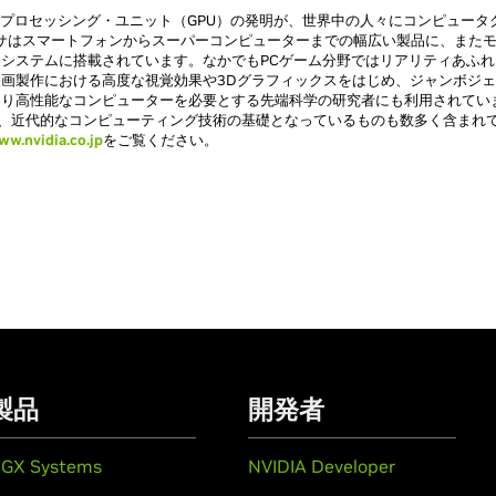
クス・プロセッシング・ユニット（GPU）の発明が、世界中の人々にコンピュー
セッサはスマートフォンからスーパーコンピューターまでの幅広い製品に、また
システムに搭載されています。なかでもPCゲーム分野ではリアリティあふ
画製作における高度な視覚効果や3Dグラフィックスをはじめ、ジャンボジ
り高性能なコンピューターを必要とする先端科学の研究者にも利用されています
おり、近代的なコンピューティング技術の基礎となっているものも数多く含まれ
ww.nvidia.co.jp
をご覧ください。
製品
開発者
GX Systems
NVIDIA Developer