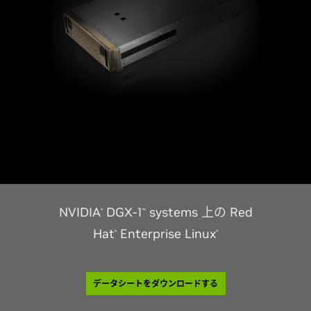
NVIDIA
DGX-1
systems 上の Red
®
™
Hat
Enterprise Linux
®
®
データシートをダウンロードする