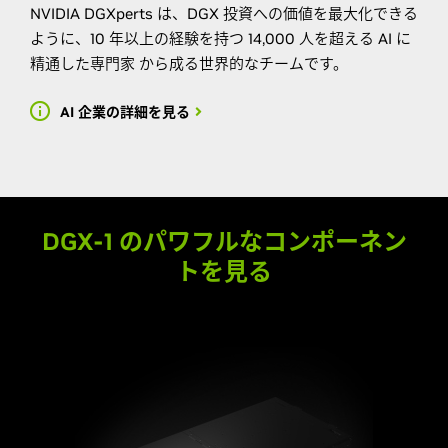
NVIDIA DGXperts は、DGX 投資への価値を最大化できる
ように、10 年以上の経験を持つ 14,000 人を超える AI に
精通した専門家 から成る世界的なチームです。
AI 企業の詳細を見る
DGX-1 のパワフルなコンポーネン
トを見る