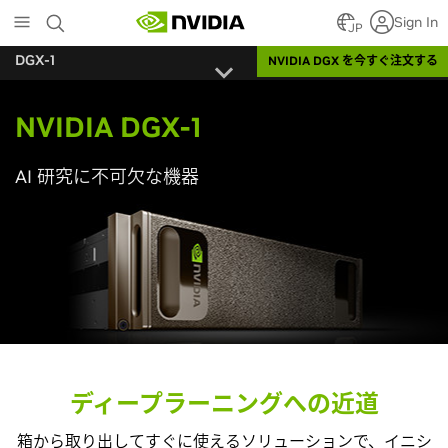
Skip
Sign In
to
JP
main
DGX-1
NVIDIA DGX を今すぐ注文する
content
NVIDIA DGX-1
AI 研究に不可欠な機器
ディープラーニングへの近道
箱から取り出してすぐに使えるソリューションで、イニシ