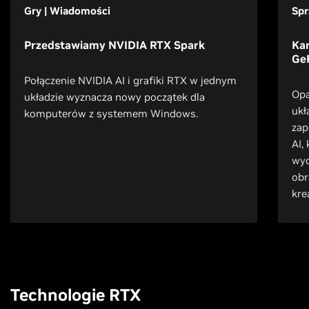
Gry | Wiadomości
Spr
Przedstawiamy NVIDIA RTX Spark
Kar
GeF
Połączenie NVIDIA AI i grafiki RTX w jednym
Opa
układzie wyznacza nowy początek dla
ukł
komputerów z systemem Windows.
zap
AI,
wyd
obr
kre
Technologie RTX