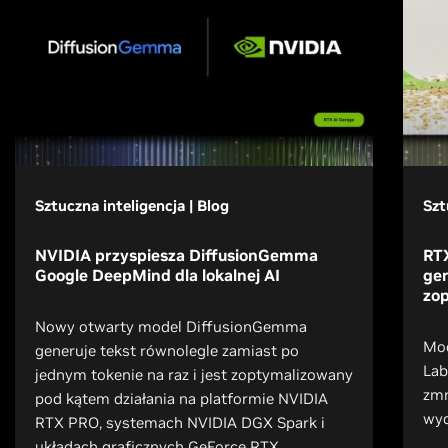
Sztuczna inteligencja | Blog
Szt
NVIDIA przyspiesza DiffusionGemma
RT
Google DeepMind dla lokalnej AI
ge
zo
Nowy otwarty model DiffusionGemma
Mod
generuje tekst równolegle zamiast po
Lab
jednym tokenie na raz i jest zoptymalizowany
zmn
pod kątem działania na platformie NVIDIA
wyd
RTX PRO, systemach NVIDIA DGX Spark i
układach graficznych GeForce RTX.