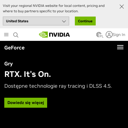
Visit your regional NVIDIA website for local content, pricing and
where to buy partners specific to your location.
Continue
Skip
Sign In
to
PL
main
GeForce
content
Gry
RTX. It's On.
Dostępne technologie ray tracing i DLSS 4.5.
Dowiedz się więcej