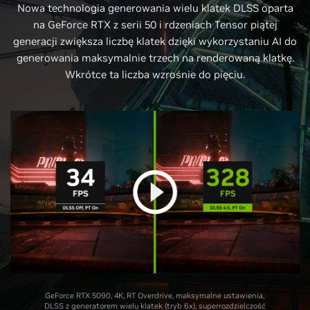
Nowa technologia generowania wielu klatek DLSS oparta
na GeForce RTX z serii 50 i rdzeniach Tensor piątej
generacji zwiększa liczbę klatek dzięki wykorzystaniu AI do
generowania maksymalnie trzech na renderowaną klatkę.
Wkrótce ta liczba wzrośnie do pięciu.
GeForce RTX 5090, 4K, RT Overdrive, maksymalne ustawienia,
DLSS z generatorem wielu klatek (tryb 6x), superrozdzielczość