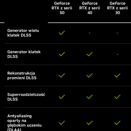
GeForce
GeForce
GeForce
RTX z serii
RTX z serii
RTX z serii
50
40
30
Generator wielu
-
-
klatek DLSS
Generator klatek
-
DLSS
Rekonstrukcja
promieni DLSS
Superrozdzielczość
DLSS
Antyaliasing
oparty na
głębokim uczeniu
(DLAA)