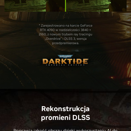
* Zarejestrowano na karcie GeForce
RTX 4090 w rozdzielczości 3840 ×
2160, z nowym trybem ray tracingu
„Overdrive” i DLSS 3, wersja
przedpremierowa.
Rekonstrukcja
promieni DLSS
Poprawia jakość obrazu dzięki wykorzystaniu AI do