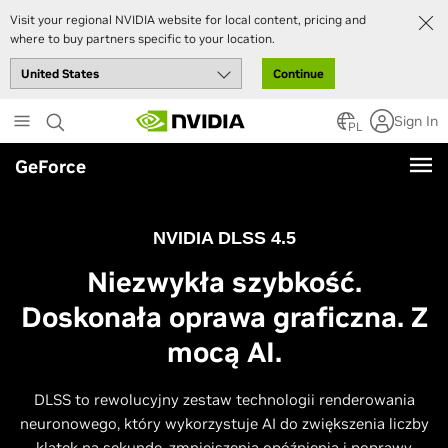
Visit your regional NVIDIA website for local content, pricing and
where to buy partners specific to your location.
Continue
Skip
Sign In
to
PL
main
GeForce
content
NVIDIA DLSS 4.5
Niezwykła szybkość.
Doskonała oprawa graficzna. Z
mocą AI.
DLSS to rewolucyjny zestaw technologii renderowania
neuronowego, który wykorzystuje AI do zwiększenia liczby
klatek na sekundę, zmniejszenia opóźnienia i poprawy