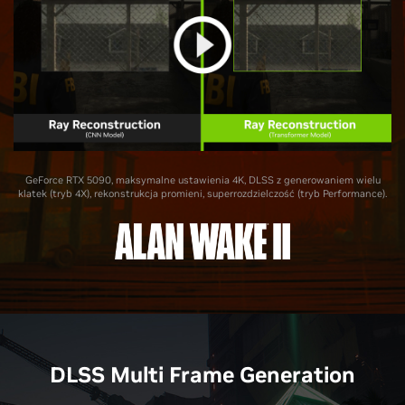
GeForce RTX 5090, maksymalne ustawienia 4K, DLSS z generowaniem wielu
klatek (tryb 4X), rekonstrukcja promieni, superrozdzielczość (tryb Performance).
DLSS Multi Frame Generation