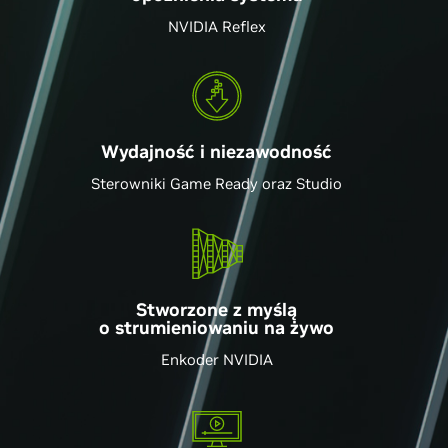
NVIDIA Reflex
Wydajność i niezawodność
Sterowniki Game Ready oraz Studio
Stworzone z myślą
o strumieniowaniu na żywo
Enkoder NVIDIA