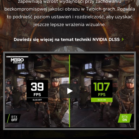
zapewniają wzrost wydajności przy zachowaniu
bezkompromisowej jakości obrazu w Twoich grach. Pozwala
to podnieść poziom ustawień i rozdzielczość, aby uzyskać
jeszcze lepsze wrażenia wizualne.
Dowiedz się więcej na temat techniki
NVIDIA DLSS