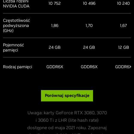
Liczba rdzeni
10 752
10 496
10 240
NVIDIA CUDA
Częstotliwość
podwyższona
1,86
1,70
1,67
(GHz)
Pojemność
24 GB
24 GB
12 GB
pamięci
Rodzaj pamięci
GDDR6X
GDDR6X
GDDR6X
Porównaj specyfikacje
Uwaga: karty GeForce RTX 3080, 3070
i 3060 Ti z LHR (lite hash rate)
dostępne od maja 2021 roku. Zapoznaj