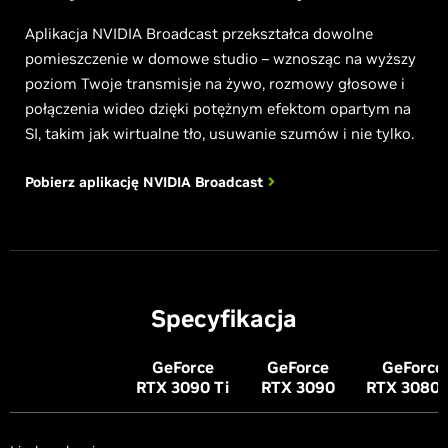
Aplikacja NVIDIA Broadcast przekształca dowolne
pomieszczenie w domowe studio – wznosząc na wyższy
poziom Twoje transmisje na żywo, rozmowy głosowe i
połączenia wideo dzięki potężnym efektom opartym na
SI, takim jak wirtualne tło, usuwanie szumów i nie tylko.
Pobierz aplikację NVIDIA
Broadcast
Specyfikacja
G
eForce
G
eForce
G
eForce
RTX 3090
Ti
RTX 3090
RTX 3080