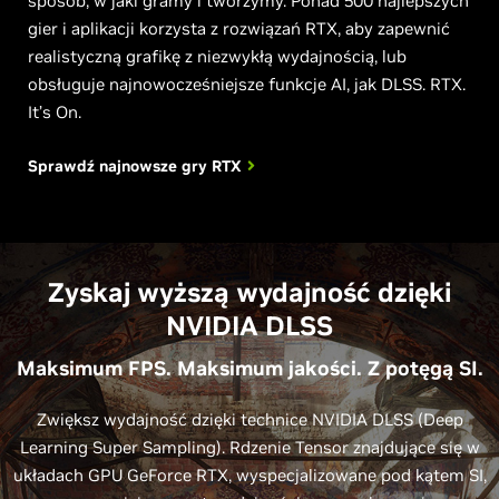
sposób, w jaki gramy i tworzymy. Ponad 500 najlepszych
gier i aplikacji korzysta z rozwiązań RTX, aby zapewnić
realistyczną grafikę z niezwykłą wydajnością, lub
obsługuje najnowocześniejsze funkcje AI, jak DLSS. RTX.
It’s On.
Sprawdź najnowsze gry RTX
Zyskaj wyższą wydajność dzięki
NVIDIA DLSS
Maksimum FPS. Maksimum jakości. Z potęgą SI.
Zwiększ wydajność dzięki technice NVIDIA DLSS (Deep
Learning Super Sampling). Rdzenie Tensor znajdujące się w
układach GPU GeForce RTX, wyspecjalizowane pod kątem SI,