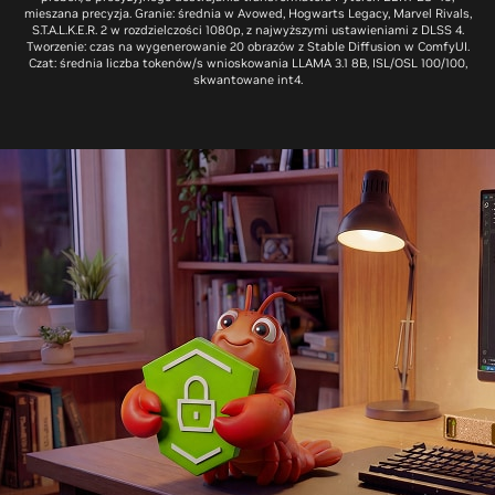
mieszana precyzja. Granie: średnia w Avowed, Hogwarts Legacy, Marvel Rivals,
S.T.A.L.K.E.R. 2 w rozdzielczości 1080p, z najwyższymi ustawieniami z DLSS 4.
Tworzenie: czas na wygenerowanie 20 obrazów z Stable Diffusion w ComfyUI.
Czat: średnia liczba tokenów/s wnioskowania LLAMA 3.1 8B, ISL/OSL 100/100,
skwantowane int4.