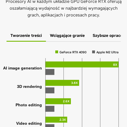
Procesory AI w każdym układzie GPU GeForce RTX oferują
oszałamiającą wydajność w najbardziej wymagających
grach, aplikacjach i procesach pracy.
Tworzenie treści
Wciągające granie
Szybsze opracow
GeForce RTX 4090
Apple M2 Ultra
8X
AI image generation
3.8X
3D rendering
2.6X
Photo editing
2.3X
Video editing