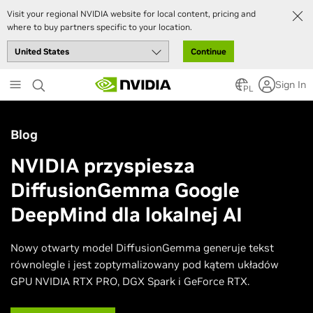
Visit your regional NVIDIA website for local content, pricing and
where to buy partners specific to your location.
Continue
Skip
Sign In
to
PL
main
content
Blog
NVIDIA przyspiesza
DiffusionGemma Google
DeepMind dla lokalnej AI
Nowy otwarty model DiffusionGemma generuje tekst
równolegle i jest zoptymalizowany pod kątem układów
GPU NVIDIA RTX PRO, DGX Spark i GeForce RTX.