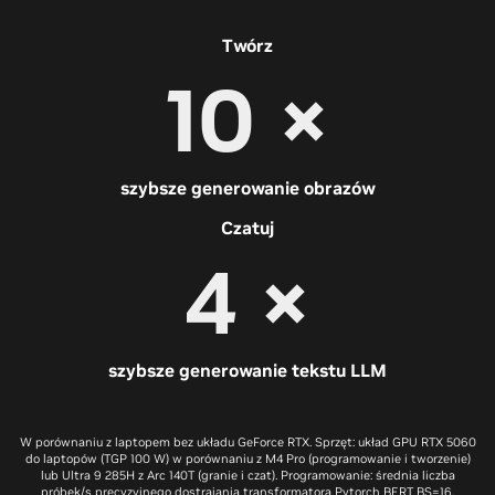
Twórz
10 ×
szybsze generowanie obrazów
Czatuj
4 ×
szybsze generowanie tekstu LLM
W porównaniu z laptopem bez układu GeForce RTX. Sprzęt: układ GPU RTX 5060
do laptopów (TGP 100 W) w porównaniu z M4 Pro (programowanie i tworzenie)
lub Ultra 9 285H z Arc 140T (granie i czat). Programowanie: średnia liczba
próbek/s precyzyjnego dostrajania transformatora Pytorch BERT BS=16,