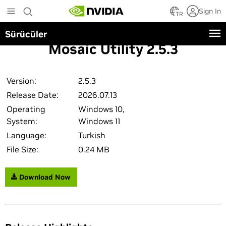
Skip
Sign In
to
TR
main
Sürücüler
content
Mosaic Utility 2.5.3
Version:
2.5.3
Release Date:
2026.07.13
Operating
Windows 10,
System:
Windows 11
Language:
Turkish
File Size:
0.24 MB
Download Now