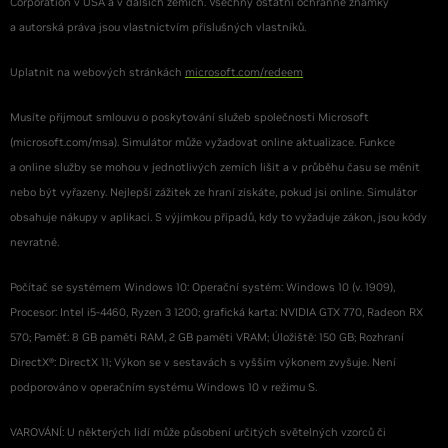
Corporation v USA a v dalších zemích. Všechny ostatní ochranné známky
a autorská práva jsou vlastnictvím příslušných vlastníků.
Uplatnit na webových stránkách
microsoft.com/redeem
Musíte přijmout smlouvu o poskytování služeb společnosti Microsoft
(microsoft.com/msa). Simulátor může vyžadovat online aktualizace. Funkce
a online služby se mohou v jednotlivých zemích lišit a v průběhu času se měnit
nebo být vyřazeny. Nejlepší zážitek ze hraní získáte, pokud jsi online. Simulátor
obsahuje nákupy v aplikaci. S výjimkou případů, kdy to vyžaduje zákon, jsou kódy
nevratné.
Počítač se systémem Windows 10: Operační systém: Windows 10 (v. 1909),
Procesor: Intel i5-4460, Ryzen 3 1200; grafická karta: NVIDIA GTX 770, Radeon RX
570; Paměť: 8 GB paměti RAM, 2 GB paměti VRAM; Úložiště: 150 GB; Rozhraní
DirectX®: DirectX 11; Výkon se v sestavách s vyšším výkonem zvyšuje. Není
podporováno v operačním systému Windows 10 v režimu S.
VAROVÁNÍ: U některých lidí může působení určitých světelných vzorců či