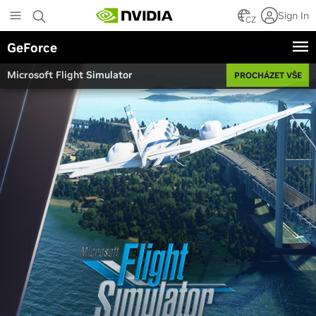
Skip
Sign In
to
CZ
main
GeForce
content
Microsoft Flight Simulator
PROCHÁZET VŠE