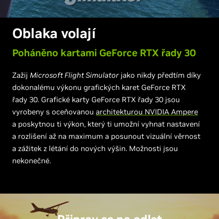
Oblaka volají
Poháněno kartami
G
eForce RTX řady 30
Zažij
Microsoft Flight Simulator
jako nikdy předtím díky
dokonalému výkonu grafických karet GeForce RTX
řady 30. Grafické karty GeForce RTX řady 30 jsou
vyrobeny s oceňovanou
architekturou NVIDIA Ampere
a poskytnou ti výkon, který ti umožní vyhnat nastavení
a rozlišení až na maximum a posunout vizuální věrnost
a zážitek z létání do nových výšin. Možnosti jsou
nekonečné.