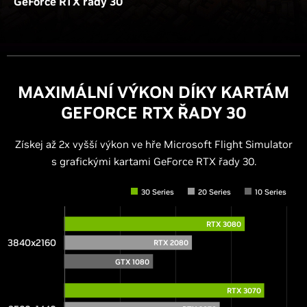
GeForce RTX řady 30
MAXIMÁLNÍ VÝKON DÍKY KARTÁM
GEFORCE RTX ŘADY 30
Získej až 2x vyšší výkon ve hře Microsoft Flight Simulator
s grafickými kartami GeForce RTX řady 30.
30 Series
20 Series
10 Series
RTX 3080
3840x2160
RTX 2080
GTX 1080
RTX 3070