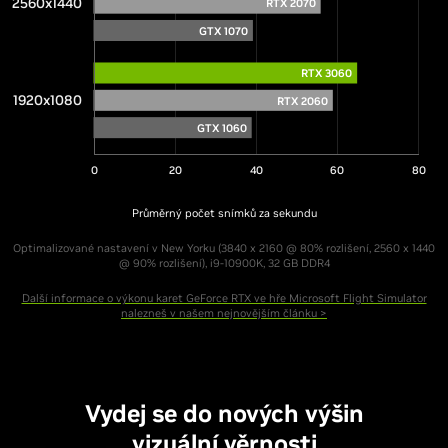
2560x1440
RTX 2070
GTX 1070
RTX 3060
1920x1080
RTX 2060
GTX 1060
0
20
40
60
80
Průměrný počet snímků za sekundu
Optimalizované nastavení v New Yorku (3840 x 2160 @ 80% rozlišení, 2560 x 1440
@ 90% rozlišení), i9-10900K, 32 GB DDR4
Další informace o výkonu karet GeForce RTX ve hře Microsoft Flight Simulator
nalezneš v našem nejnovějším článku >
Vydej se do nových výšin
Vydej se do nových výšin
vizuální věrnosti
vizuální věrnosti