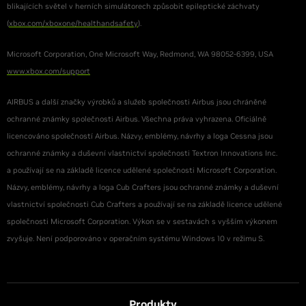
blikajících světel v herních simulátorech způsobit epileptické záchvaty
(
xbox.com/xboxone/healthandsafety
).
Microsoft Corporation, One Microsoft Way, Redmond, WA 98052-6399, USA
www.xbox.com/support
AIRBUS a další značky výrobků a služeb společnosti Airbus jsou chráněné
ochranné známky společnosti Airbus. Všechna práva vyhrazena. Oficiálně
licencováno společností Airbus. Názvy, emblémy, návrhy a loga Cessna jsou
ochranné známky a duševní vlastnictví společnosti Textron Innovations Inc.
a používají se na základě licence udělené společnosti Microsoft Corporation.
Názvy, emblémy, návrhy a loga Cub Crafters jsou ochranné známky a duševní
vlastnictví společnosti Cub Crafters a používají se na základě licence udělené
společnosti Microsoft Corporation. Výkon se v sestavách s vyšším výkonem
zvyšuje. Není podporováno v operačním systému Windows 10 v režimu S.
Produkty