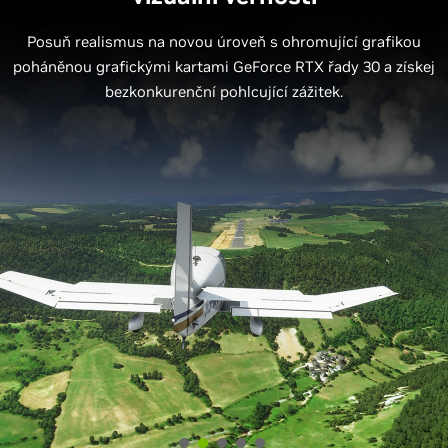
Posuň realismus na novou úroveň s ohromující grafikou
Posuň realismus na novou úroveň s ohromující grafikou
poháněnou grafickými kartami GeForce RTX řady 30 a získej
poháněnou grafickými kartami GeForce RTX řady 30 a získej
bezkonkurenční pohlcující zážitek.
bezkonkurenční pohlcující zážitek.