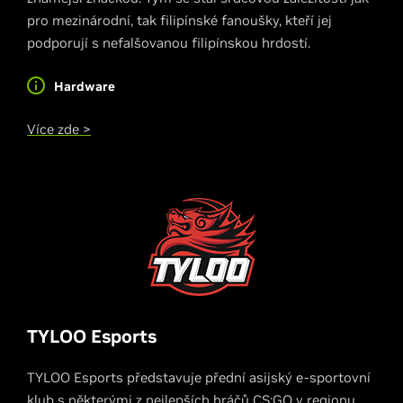
pro mezinárodní, tak filipínské fanoušky, kteří jej
podporují s nefalšovanou filipínskou hrdostí.
Hardware
Více zde >
TYLOO Esports
TYLOO Esports představuje přední asijský e-sportovní
klub s některými z nejlepších hráčů CS:GO v regionu.