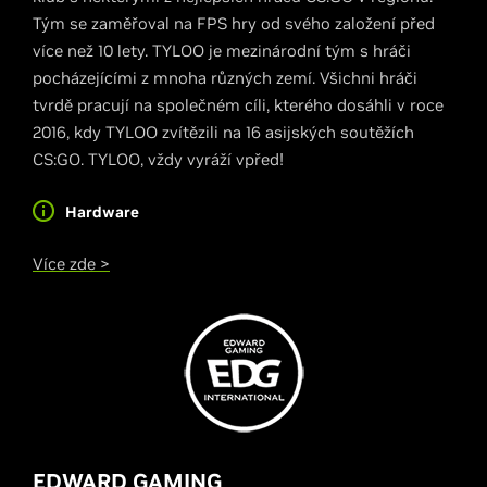
Tým se zaměřoval na FPS hry od svého založení před
více než 10 lety. TYLOO je mezinárodní tým s hráči
pocházejícími z mnoha různých zemí. Všichni hráči
tvrdě pracují na společném cíli, kterého dosáhli v roce
2016, kdy TYLOO zvítězili na 16 asijských soutěžích
CS:GO. TYLOO, vždy vyráží vpřed!
Hardware
Více zde >
EDWARD GAMING