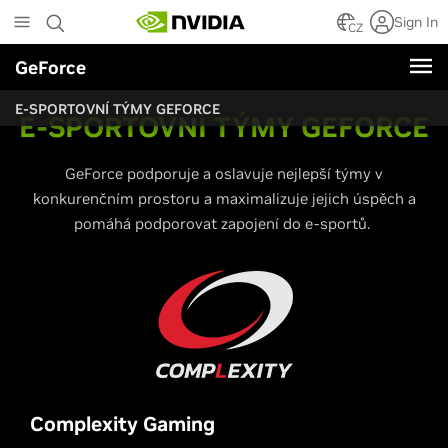
Skip
Sign In
to
CZ
main
GeForce
content
E-SPORTOVNÍ TÝMY GEFORCE
E
-SPORTOVNÍ TÝMY GEFORCE
GeForce podporuje a oslavuje nejlepší týmy v
konkurenčním prostoru a maximalizuje jejich úspěch a
pomáhá podporovat zapojení do e-sportů.
Complexity Gaming