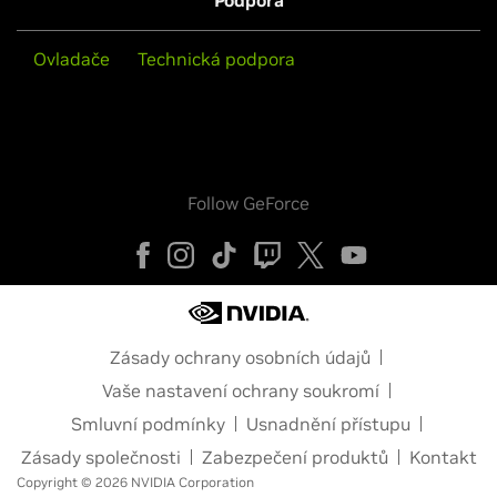
Podpora
Ovladače
Technická podpora
Follow GeForce
Zásady ochrany osobních údajů
Vaše nastavení ochrany soukromí
Smluvní podmínky
Usnadnění přístupu
Zásady společnosti
Zabezpečení produktů
Kontakt
Copyright © 2026 NVIDIA Corporation