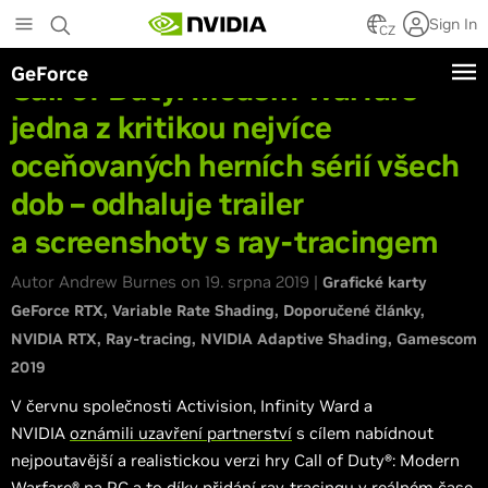
Skip
Sign In
to
CZ
main
GeForce
content
Call of Duty: Modern Warfare –
jedna z kritikou nejvíce
oceňovaných herních sérií všech
dob – odhaluje trailer
a screenshoty s ray-tracingem
Autor Andrew Burnes on 19. srpna 2019 |
Grafické karty
GeForce RTX
Variable Rate Shading
Doporučené články
NVIDIA RTX
Ray-tracing
NVIDIA Adaptive Shading
Gamescom
2019
V červnu společnosti Activision, Infinity Ward a
NVIDIA
oznámili uzavření partnerství
s cílem nabídnout
nejpoutavější a realistickou verzi hry Call of Duty®: Modern
Warfare® na PC a to díky přidání
ray-tracingu v reálném čase
,