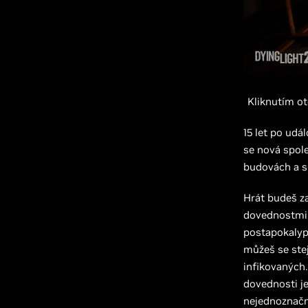
Kliknutím o
15 let po udá
se nová spole
budovách a sk
Hrát budeš z
dovednostmi 
postapokalypt
můžeš se ste
infikovaných
dovednosti je
nejednoznačné