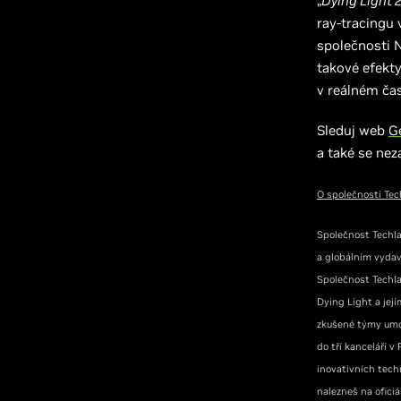
„
Dying Light 
ray-tracingu
společnosti N
takové efekty
v reálném ča
Sleduj web
G
a také se ne
O společnosti Te
Společnost Techla
a globálním vydav
Společnost Techla
Dying Light a její
zkušené týmy umo
do tří kanceláří 
inovativních tech
nalezneš na ofic