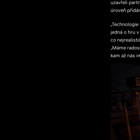
uzavřeli part
úroveň přidá
„Technologie
jedná o hru v
co nejrealisti
„Máme radost
kam až nás i