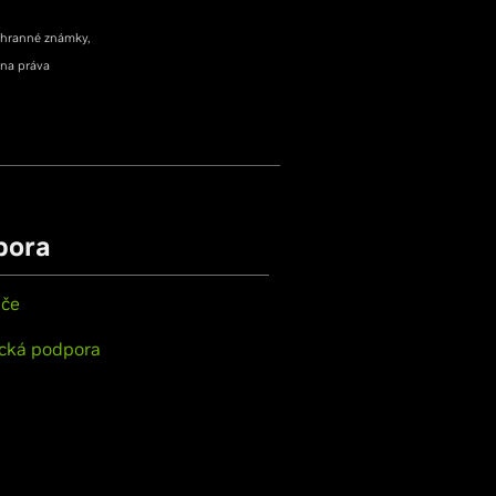
ochranné známky,
hna práva
pora
ače
cká podpora