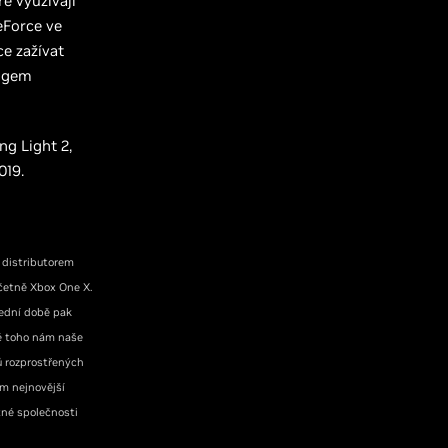
é využívají
eForce ve
e zažívat
ingem
g Light 2,
019.
 distributorem
četně Xbox One X.
lední době pak
mě toho nám naše
ů rozprostřených
ím nejnovější
tné společnosti