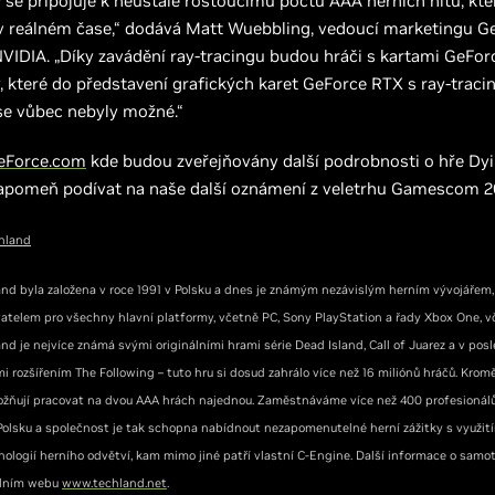
2
se připojuje k neustále rostoucímu počtu AAA herních hitů, kter
 v reálném čase,“ dodává Matt Wuebbling, vedoucí marketingu G
VIDIA. „Díky zavádění ray-tracingu budou hráči s kartami GeForc
, které do představení grafických karet GeForce RTX s ray-trac
se vůbec nebyly možné.“
eForce.com
kde budou zveřejňovány další podrobnosti o hře Dyin
zapomeň podívat na naše další oznámení z veletrhu Gamescom 2
chland
nd byla založena v roce 1991 v Polsku a dnes je známým nezávislým herním vývojářem,
atelem pro všechny hlavní platformy, včetně PC, Sony PlayStation a řady Xbox One, v
nd je nejvíce známá svými originálními hrami série Dead Island, Call of Juarez a v pos
mi rozšířením The Following – tuto hru si dosud zahrálo více než 16 miliónů hráčů. Kro
žňují pracovat na dvou AAA hrách najednou. Zaměstnáváme více než 400 profesionál
v Polsku a společnost je tak schopna nabídnout nezapomenutelné herní zážitky s využit
nologií herního odvětví, kam mimo jiné patří vlastní C-Engine. Další informace o samo
iálním webu
www.techland.net
.