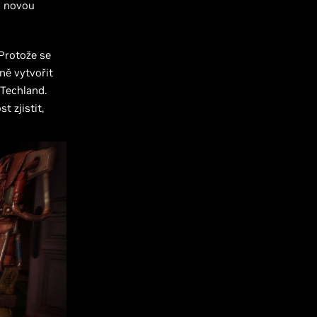
a novou
Protože se
ně vytvořit
 Techland.
 zjistit,