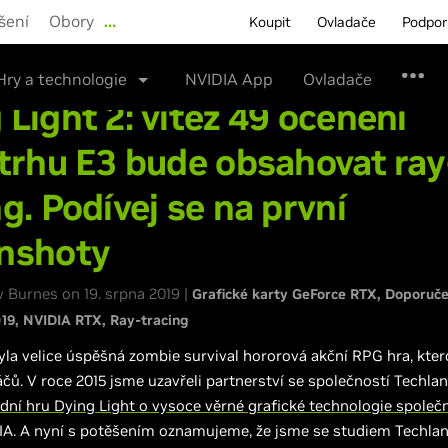
šení
Obory
…
Koupit
Ovladače
Podpo
Hry a technologie
NVIDIA App
Ovladače
 Light 2: vítěz 49 ocenění
etrhu E3 bude obsahovat ray
ng. Podívej se na první
nshoty
 Burnes on 19. srpna 2019 |
Grafické karty GeForce RTX
Doporuče
19
NVIDIA RTX
Ray-tracing
la velice úspěšná zombie survival hororová akční RPG hra, ktero
áčů. V roce 2015 jsme uzavřeli partnerství se společností Techla
dní hru Dying Light o vysoce věrné grafické technologie společ
DIA. A nyní s potěšením oznamujeme, že jsme se studiem Techla