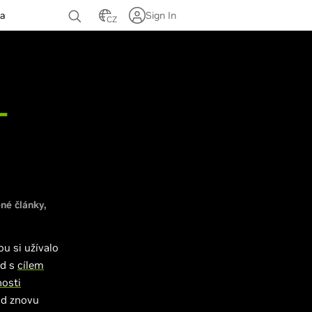
ra
Sign In
CZ
-
né články
u si užívalo
nd s
cílem
nosti
nd znovu