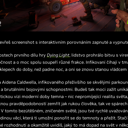
tevřeš screenshot s interaktivním porovnáním zapnuté a vypnut
lostech prvního dílu hry
Dying Light
, lidstvo prohrálo bitvu s vire
čnost a o moc spolu soupeří různé frakce. Infikovaní číhají v t
lepech do doby, než padne noc, a oni se znovu stanou vládcem u
a Aidena Caldwella, infikovaného přeživšího se skvělými parkou
a brutálními bojovými schopnostmi. Budeš tak moci zažít uniká
ickou vizi moderní doby temna – nic nepromíjející realitu světa
jnou pravděpodobností zemřít jak rukou člověka, tak ve spárech
. V tomto bezútěšném, zničeném světě, jsou tvé rychlé uvažován
dinou věcí, která ti umožní ponořit se do temnoty a přežít. Stačí
 rozhodnutí a okamžitě uvidíš, jaký to má dopad na svět v něko