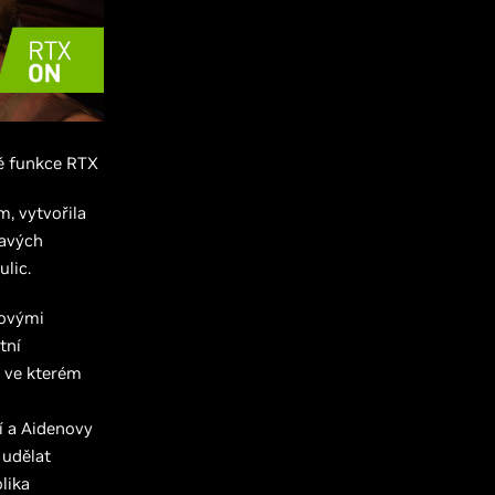
é funkce RTX
m, vytvořila
mavých
lic.
rovými
tní
, ve kterém
í a Aidenovy
 udělat
lika