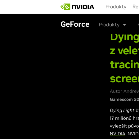
Skip
Produkty
Ře
to
main
content
GeForce
Produkty
Dying
z vel
traci
scree
Autor Andrew
Gamescom 20
Dying Light
by
17 miliónů hr
vylepšit půvo
NVIDIA
. NVI