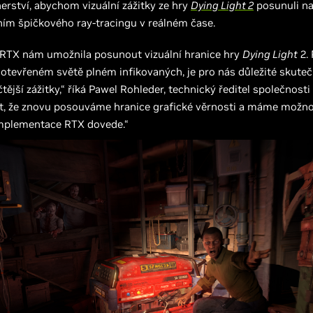
nerství, abychom vizuální zážitky ze hry
Dying Light 2
posunuli n
ním špičkového ray-tracingu v reálném čase.
 RTX nám umožnila posunout vizuální hranice hry
Dying Light
2. 
 otevřeném světě plném infikovaných, je pro nás důležité skuteč
čtější zážitky,“ říká Pawel Rohleder, technický ředitel společnosti
, že znovu posouváme hranice grafické věrnosti a máme možnost
mplementace RTX dovede.“