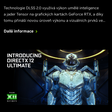
Technologie DLSS 2.0 využívá výkon umělé inteligence
a jader Tensor na grafických kartách GeForce RTX, a díky
tomu přináší novou úroveň výkonu a vizuálních prvků ve
tvých hrách – nyní je k dispozici ve hře MechWarrior 5:
Další informace
Mercenaries a tento týden přichází ve hře Control.