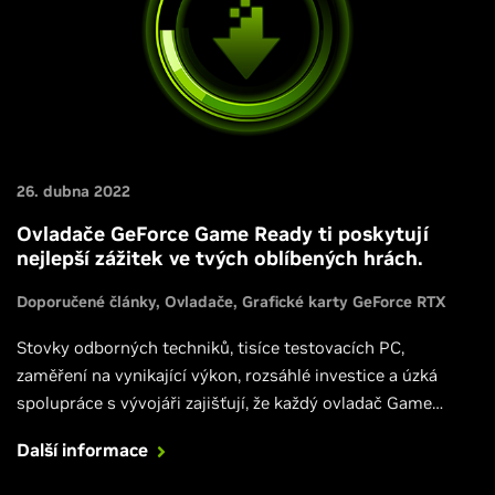
26. dubna 2022
Ovladače GeForce Game Ready ti poskytují
nejlepší zážitek ve tvých oblíbených hrách.
Doporučené články
Ovladače
Grafické karty GeForce RTX
Stovky odborných techniků, tisíce testovacích PC,
zaměření na vynikající výkon, rozsáhlé investice a úzká
spolupráce s vývojáři zajišťují, že každý ovladač Game
Ready je každý měsíc optimalizován pro tvé oblíbené, nově
Další informace
vydané hry. Více zde.