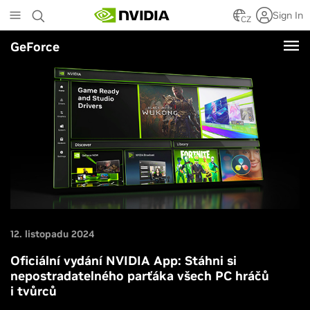
Skip
Sign In
to
CZ
main
GeForce
content
12. listopadu 2024
Oficiální vydání NVIDIA App: Stáhni si
nepostradatelného parťáka všech PC hráčů
i tvůrců