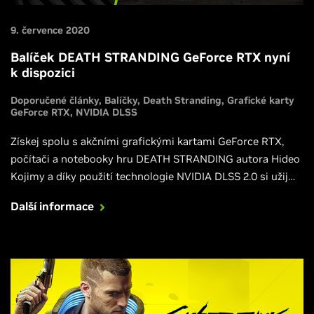
9. července 2020
Balíček DEATH STRANDING GeForce RTX nyní
k dispozici
Doporučené články
Balíčky
Death Stranding
Grafické karty
GeForce RTX
NVIDIA DLSS
Získej spolu s akčními grafickými kartami GeForce RTX,
počítači a notebooky hru DEATH STRANDING autora Hideo
Kojimy a díky použití technologie NVIDIA DLSS 2.0 si užij
maximální nastavení při vysoké snímkové frekvenci.
Další informace
Připrav se na uvedení a optimalizuj svůj zážitek od prvního
dne díky ovladači Game Ready pro DEATH STRANDING.