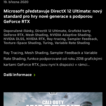
19. března 2020
Microsoft představuje DirectX 12 Ultimate: nový
standard pro hry nové generace s podporou
GeForce RTX
Doporučené články
DirectX 12 Ultimate
Grafické karty
GeForce RTX
Mesh Shading
NVIDIA Adaptive Shading
NVIDIA DLSS
NVIDIA RTX
Ray-tracing
Sampler Feedback
Texture-Space Shading
Turing
Variable Rate Shading
Ray Tracing, Mesh Shading, Sampler Feedback a Variable
Rate Shading, funkce podporované od roku 2018 grafickými
kartami GeForce RTX, jsou nyní k dispozici v rámci
Microsoft DirectX 12 Ultimate API, které je novým
Další informace
standardem pro PC hry nové generace.