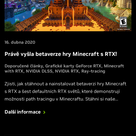
16. dubna 2020
Právě vyšla betaverze hry Minecraft s RTX!
Doporučené články
Grafické karty GeForce RTX
Minecraft
with RTX
NVIDIA DLSS
NVIDIA RTX
Ray-tracing
Zjisti, jak stáhnout a nainstalovat betaverzi hry Minecraft
s RTX a šest defaultních RTX světů, které demonstrují
možnosti path tracingu v Minecraftu. Stáhni si naše
nejnovější ovladače Game Ready, podívej se na nový trailer
Další informace
s ray-tracingem a na porovnání hry se zapnutou a s
vypnutou funkcí RTX. Zjisti, jak vyhrát ceny za pouhé
screenshoty a videa z bety hry.