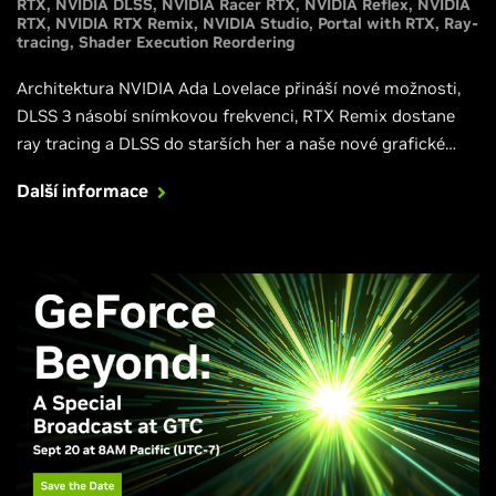
RTX
NVIDIA DLSS
NVIDIA Racer RTX
NVIDIA Reflex
NVIDIA
RTX
NVIDIA RTX Remix
NVIDIA Studio
Portal with RTX
Ray-
tracing
Shader Execution Reordering
Architektura NVIDIA Ada Lovelace přináší nové možnosti,
DLSS 3 násobí snímkovou frekvenci, RTX Remix dostane
ray tracing a DLSS do starších her a naše nové grafické
karty GeForce RTX 4090 a GeForce RTX 4080 poskytují
Další informace
výkon, který ti přináší dokonalý zážitek z her s plným ray-
tracingem. V tomto článku přinášíme všechny potřebné
informace.