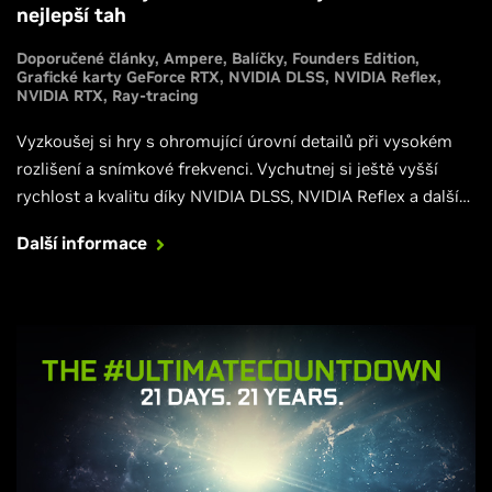
nejlepší tah
Doporučené články
Ampere
Balíčky
Founders Edition
Grafické karty GeForce RTX
NVIDIA DLSS
NVIDIA Reflex
NVIDIA RTX
Ray-tracing
Vyzkoušej si hry s ohromující úrovní detailů při vysokém
rozlišení a snímkové frekvenci. Vychutnej si ještě vyšší
rychlost a kvalitu díky NVIDIA DLSS, NVIDIA Reflex a dalším
průlomovým technologiím, které přicházejí do her Fortnite,
Další informace
Call of Duty: Black Ops Cold War, Cyberpunk 2077, Valorant
a dalších herních hitů.