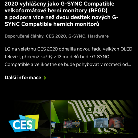
2020 vyhlášeny jako G-SYNC Compatible
velkoformátové herní monitory (BFGD)
a podpora více než dvou desítek nových G-
SYNC Compatible herních monitorů
Doporučené články
CES 2020
G-SYNC
Hardware
LG na veletrhu CES 2020 odhalila novou řadu velkých OLED
televizí, přičemž každý z 12 modelů bude G-SYNC
Compatible a velikostně se bude pohybovat v rozmezí od
48 palců až po stěží uvěřitelných 88 palců.
Další informace