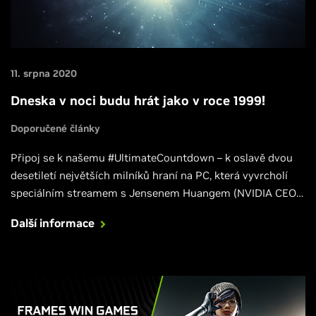
11. srpna 2020
Dneska v noci budu hrát jako v roce 1999!
Doporučené články
Připoj se k našemu #UltimateCountdown – k oslavě dvou
desetiletí největších milníků hraní na PC, která vyvrcholí
speciálním streamem s Jensenem Huangem (NVIDIA CEO),
který proběhne 1.9. v 18:00.
Další informace