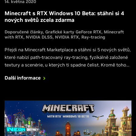
14. května 2020
Minecraft s RTX Windows 10 Beta: stáhni si 4
nových světů zcela zdarma
Doporučené články
Grafické karty GeForce RTX
Minecraft
with RTX
NVIDIA DLSS
NVIDIA RTX
Ray-tracing
Přejdi na Minecraft Marketplace a stáhni si 5 nových světů,
které nabízí path-tracovaný ray-tracing, fyzikálně založené
textury a scenérie, u kterých ti spadne čelist. Kromě toho
jsou k dispozici další aktualizace bety, které dále zlepšují
Další informace
ray-tracing a celkový herní zážiteky.