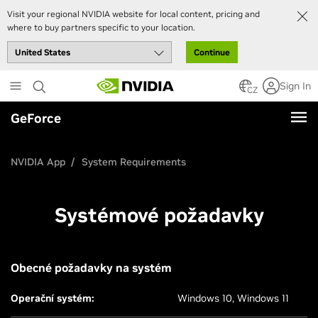
Visit your regional NVIDIA website for local content, pricing and
where to buy partners specific to your location.
Continue
Skip
Sign In
to
CZ
main
GeForce
content
NVIDIA App
System Requirements
Systémové požadavky
Obecné požadavky na systém
Operační systém:
Windows 10, Windows 11