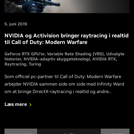
5. juni 2019
NVIDIA og Activision bringer raytracing i realtid
til Call of Duty: Modern Warfare
GeForce RTX GPU'er
Variable Rate Shading (VRS)
Udvalgte
historier
NVIDIA-adaptiv skyggeteknologi
NVIDIA RTX
Raytracing
Turing
Som officiel pc-partner til Call of Duty: Modern Warfare
arbejder NVIDIA sammen side om side med Infinity Ward
om at bringe DirectX-raytracing i realtid og andre
avancerede gamingteknologier fra NVIDIA til spillets pc-
Læs mere
udgave.