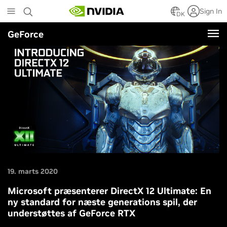
Skip
Sign In
to
DK
main
GeForce
content
19. marts 2020
Microsoft præsenterer DirectX 12 Ultimate: En
ny standard for næste generations spil, der
understøttes af GeForce RTX