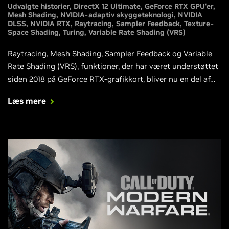
Udvalgte historier
DirectX 12 Ultimate
GeForce RTX GPU'er
Mesh Shading
NVIDIA-adaptiv skyggeteknologi
NVIDIA
DLSS
NVIDIA RTX
Raytracing
Sampler Feedback
Texture-
Space Shading
Turing
Variable Rate Shading (VRS)
Raytracing, Mesh Shading, Sampler Feedback og Variable
Rate Shading (VRS), funktioner, der har været understøttet
siden 2018 på GeForce RTX-grafikkort, bliver nu en del af
Microsofts DirectX 12 Ultimate-API, deres nye standard for
Læs mere
næste generations pc-spil.