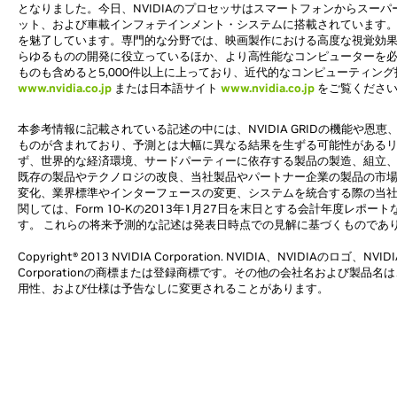
となりました。今日、NVIDIAのプロセッサはスマートフォンからスー
ット、および車載インフォテインメント・システムに搭載されています。
を魅了しています。専門的な分野では、映画製作における高度な視覚効果
らゆるものの開発に役立っているほか、より高性能なコンピューターを必要
ものも含めると5,000件以上に上っており、近代的なコンピューティン
www.nvidia.co.jp
または日本語サイト
www.nvidia.co.jp
をご覧くださ
本参考情報に記載されている記述の中には、NVIDIA GRIDの機能や恩
ものが含まれており、予測とは大幅に異なる結果を生ずる可能性がある
ず、世界的な経済環境、サードパーティーに依存する製品の製造、組立
既存の製品やテクノロジの改良、当社製品やパートナー企業の製品の市
変化、業界標準やインターフェースの変更、システムを統合する際の当
関しては、Form 10-Kの2013年1月27日を末日とする会計年度レポ
す。 これらの将来予測的な記述は発表日時点での見解に基づくものであり
Copyright® 2013 NVIDIA Corporation. NVIDIA、NVIDIAのロ
Corporationの商標または登録商標です。その他の会社名および製
用性、および仕様は予告なしに変更されることがあります。