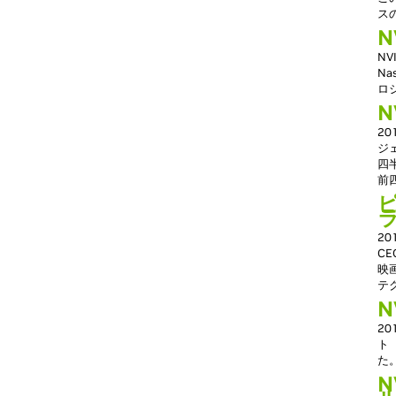
ス
N
N
N
ロ
N
2
ジェ
四
前
2
C
映
テ
N
2
ト
た
N