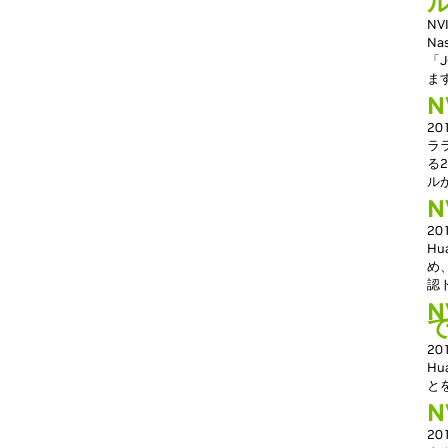
N
N
「J
ま
N
20
ララ
る
ル
N
20
H
め
認
2
H
と
2