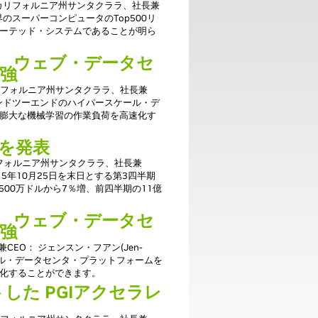
：米国カリフォルニア州サンタクララ、社長兼
、世界のスーパーコンピュータのTop500リ
ーテッド・システムであることが明ら
レータ、ウェブ・データセ
強
国カリフォルニア州サンタクララ、社長兼
本日、エンドツーエンドのハイパースケール・デ
膨大な機械学習の作業負荷を高速化す
績を発表
カリフォルニア州サンタクララ、社長兼
2015年10月25日を末日とする第3四半期
500万ドルから7％増、前四半期の11億
レータ、ウェブ・データセ
強
CEO： ジェンスン・フアン(Jen-
スケール・データセンタ・プラットフォームを
化することができます。
トした PGIアクセラレ