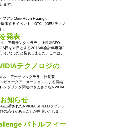
います。
(Jen-Hsun Huang)、
提供するイベント「GTC （GPU テクノ
す。
績を発表
フォルニア州サンタクララ、社長兼CEO：
年7月26日を末日とする2016年会計年度第2
万ドルになったと発表しました。これは、
IDIAテクノロジの
リフォルニア州サンタクララ、社長兼
本日、コンピュータアニメーションによる長編
ンダリング関連のさまざまなNVIDIA
換のお知らせ
出荷されたNVIDIA SHIELDタブレッ
熱の恐れがあることが判明いたしまし
Challenge バトルフィー