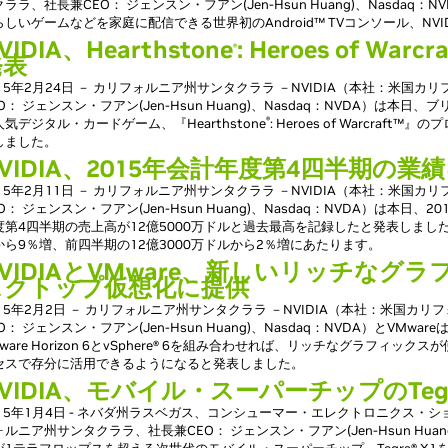
クララ、社長兼CEO： ジェンスン・フアン(Jen-Hsun Huang)、Nasda
らしいゲームなどを家庭に配信できる世界初のAndroid™ TVコンソール、NVIDI
VIDIA、Hearthstone
: Heroes of Wa
®
発表
015年2月24日 － カリフォルニア州サンタクララ －NVIDIA（本社：米国
EO： ジェンスン・フアン(Jen-Hsun Huang)、Nasdaq：NVDA）は
®
人気デジタル・カードゲーム、『Hearthstone
: Heroes of Warcra
しました。
VIDIA、2015年会計年度第4四半期の業
015年2月11日 － カリフォルニア州サンタクララ －NVIDIA（本社：米国
O： ジェンスン・フアン(Jen-Hsun Huang)、Nasdaq：NVDA）は本日、
度第4四半期の売上高が12億5000万ドルと過去最高を記録したと発表しました
から9％増、前四半期の12億3000万ドルから2％増にあたります。
VIDIAとVMware、新しいリッチなグ
スクトップ仮想化に提供
015年2月2日 － カリフォルニア州サンタクララ －NVIDIA（本社：米国カ
O： ジェンスン・フアン(Jen-Hsun Huang)、Nasdaq：NVDA）とVMwareは
Mware Horizon 6とvSphere® 6を組み合わせれば、リッチなグラフィ
セスで存分に活用できるようになると発表しました。
VIDIA、モバイル・スーパーチップのTegr
015年1月4日 - ネバダ州ラスベガス、コンシューマー・エレクトロニクス・ショー 
ォルニア州サンタクララ、社長兼CEO： ジェンスン・フアン(Jen-Hsun Huan