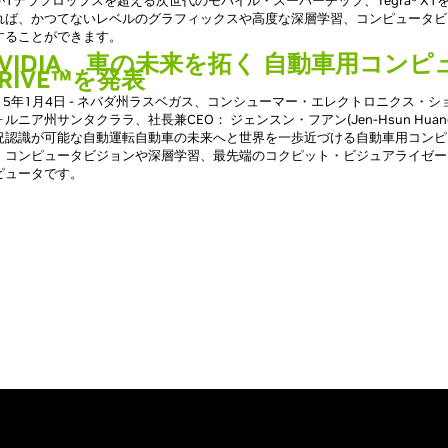
が1テラフロップスを超える次世代のモバイル・スーパーチップ、Tegra® X
れば、かつてないレベルのグラフィックスや高度な深層学習、コンピュータビ
することができます。
VIDIA、車の未来を拓く 自動車用コンピュ
RIVE™を発表
015年1月4日 - ネバダ州ラスベガス、コンシューマー・エレクトロニクス・ショー 
ォルニア州サンタクララ、社長兼CEO： ジェンスン・フアン(Jen-Hsun Huan
況認識が可能な自動運転自動車の未来へと世界を一歩近づける自動車用コンピュータ
。コンピュータビジョンや深層学習、最先端のコクピット・ビジュアライゼー
ピュータです。