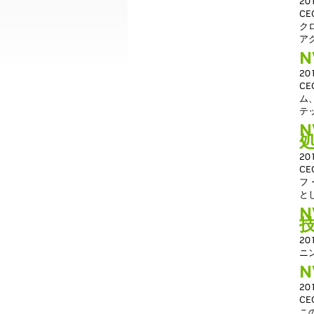
2
CE
ク
ア
N
2
CE
ム
テ
2
CE
フ
と
N
20
ニ
N
2
CE
こ