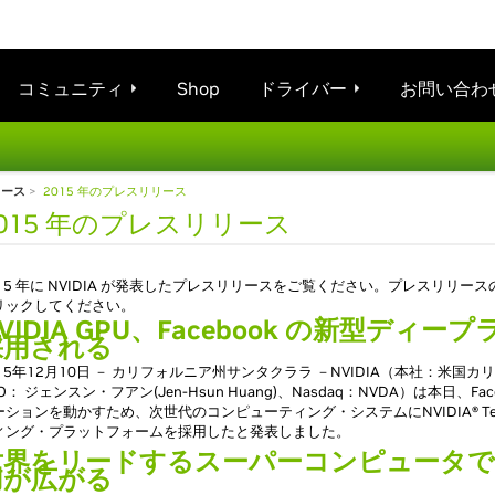
コミュニティ
Shop
ドライバー
お問い合わ
リース
>
2015 年のプレスリリース
015 年のプレスリリース
015 年に NVIDIA が発表したプレスリリースをご覧ください。プレスリリ
リックしてください。
VIDIA GPU、Facebook の新型デ
採用される
015年12月10日 － カリフォルニア州サンタクララ －NVIDIA（本社：米
O： ジェンスン・フアン(Jen-Hsun Huang)、Nasdaq：NVDA）は本日、
ーションを動かすため、次世代のコンピューティング・システムにNVIDIA® T
ィング・プラットフォームを採用したと発表しました。
世界をリードするスーパーコンピュータで
用が広がる