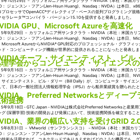
015年10月29日 － カリフォルニア州サンタクララ －NVIDIA（本社：米
O： ジェンスン・フアン(Jen-Hsun Huang)、Nasdaq：NVDA）は本
ロプロセッサでOpenACC®ディレクティブ・ベースの並列プログラミング規格をサポ
クセラレータ™コンパイラ・バージョン15.10を提供すると発表しました。
VIDIA GPU、Microsoft Azureを高速化
015年9月29日 － カリフォルニア州サンタクララ －NVIDIA（本社：米国
O： ジェンスン・フアン(Jen-Hsun Huang)、Nasdaq：NVDA）は本日、
、Microsoft AzureからNVIDIA® GPU対応のプロフェッショナル・グ
ッド・コンピューティング機能が世界的に提供されることになったと発表しま
NVIDIAチーフ・サイエンティスト、ビル
処理学会からコンピュータ・サイエンスの
015年9月16日 － カリフォルニア州サンタクララ －NVIDIA（本社：米国
O： ジェンスン・フアン(Jen-Hsun Huang)、Nasdaq：NVDA）は本日
・サイエンティスト、ビル・ダリー（Bill Dally）が、コンピュータ・サイ
して、日本の一般社団法人情報処理学会（IPSJ）から船井業績賞を贈られた
VIDIA、Preferred Networksと
技術提携
15年9月18日 - GTC Japan - NVIDIAは株式会社Preferred Netw
ング (深層学習) 技術の開発および発展において、技術提携関係を確立するこ
VIDIA、業界の幅広い支持を受けGRID 2
015年8月31日 － VMworld（サンフランシスコ） －NVIDIA（本社：米
O： ジェンスン・フアン(Jen-Hsun Huang)、Nasdaq：NVDA）は本日、NV
の技術を活用すれば、コネクテッドでありさえすればどのような機器でも、グ