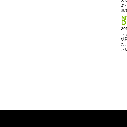
力
あ
現
N
D
2
フ
状
た
ン