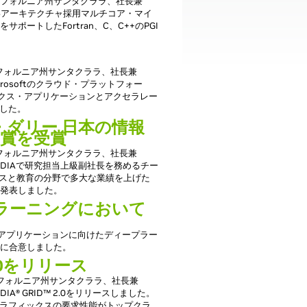
国カリフォルニア州サンタクララ、社長兼
日、x86アーキテクチャ採用マルチコア・マイ
ートしたFortran、C、C++のPGI
カリフォルニア州サンタクララ、社長兼
Microsoftのクラウド・プラットフォー
ラフィックス・アプリケーションとアクセラレー
した。
・ダリー 日本の情報
賞を受賞
カリフォルニア州サンタクララ、社長兼
、NVIDIAで研究担当上級副社長を務めるチー
エンスと教育の分野で多大な業績を上げた
と発表しました。
ディープラーニングにおいて
orksと産業用アプリケーションに向けたディープラー
とに合意しました。
.0をリリース
国カリフォルニア州サンタクララ、社長兼
IDIA® GRID™ 2.0をリリースしました。
ラフィックスの要求性能がトップクラ