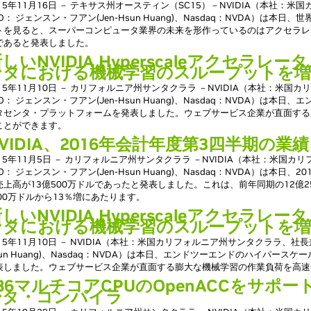
015年11月16日 － テキサス州オースティン（SC15）－NVIDIA（本社
O： ジェンスン・フアン(Jen-Hsun Huang)、Nasdaq：NVDA）は本日
トを見ると、スーパーコンピュータ業界の未来を形作っているのはアクセラレ
であると発表しました。
しいNVIDIA Hyperscaleアクセラ
ンタにおける機械学習のスループットを増
015年11月10日 － カリフォルニア州サンタクララ －NVIDIA（本社：米
EO： ジェンスン・フアン(Jen-Hsun Huang)、Nasdaq：NVDA）は
タセンタ・プラットフォームを発表しました。ウェブサービス企業が直面する
ことができます。
VIDIA、2016年会計年度第3四半期の業
015年11月5日 － カリフォルニア州サンタクララ －NVIDIA（本社：米国
O： ジェンスン・フアン(Jen-Hsun Huang)、Nasdaq：NVDA）は本日、
売上高が13億500万ドルであったと発表しました。これは、前年同期の12億2
300万ドルから13％増にあたります。
しいNVIDIA Hyperscaleアクセラ
ンタにおける機械学習のスループットを増
015年11月10日 － NVIDIA（本社：米国カリフォルニア州サンタクララ、社長兼
sun Huang)、Nasdaq：NVDA）は本日、エンドツーエンドのハイパー
表しました。ウェブサービス企業が直面する膨大な機械学習の作業負荷を高速
86マルチコアCPUのOpenACCをサポー
ータ・コンパイラ