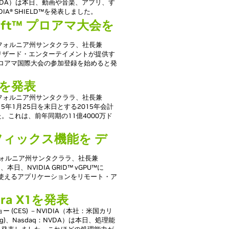
q：NVDA）は本日、動画や音楽、アプリ、す
A® SHIELD™を発表しました。
rcraft™ プロアマ大会を
カリフォルニア州サンタクララ、社長兼
本日、ブリザード・エンターテイメントが提供す
ft™』のプロアマ国際大会の参加登録を始めると発
績を発表
カリフォルニア州サンタクララ、社長兼
2015年1月25日を末日とする2015年会計
。これは、前年同期の11億4000万ド
ラフィックス機能を デ
リフォルニア州サンタクララ、社長兼
、本日、NVIDIA GRID™ vGPU™に
ックスが使えるアプリケーションをリモート・ア
a X1を発表
(CES) －NVIDIA（本社：米国カリ
g)、Nasdaq：NVDA）は本日、処理能