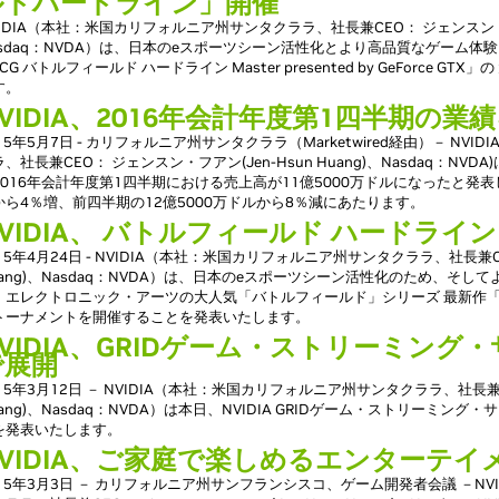
ルドハードライン」開催
VIDIA（本社：米国カリフォルニア州サンタクララ、社長兼CEO： ジェンスン・フアン
asdaq：NVDA）は、日本のeスポーツシーン活性化とより高品質なゲーム体験
CG バトルフィールド ハードライン Master presented by GeForce 
す。
VIDIA、2016年会計年度第1四半期の業
15年5月7日 - カリフォルニア州サンタクララ（Marketwired経由）－ NV
、社長兼CEO： ジェンスン・フアン(Jen-Hsun Huang)、Nasdaq：NV
2016年会計年度第1四半期における売上高が11億5000万ドルになったと発
から4％増、前四半期の12億5000万ドルから8％減にあたります。
VIDIA、 バトルフィールド ハードライン
15年4月24日 - NVIDIA（本社：米国カリフォルニア州サンタクララ、社長兼CE
uang)、Nasdaq：NVDA）は、日本のeスポーツシーン活性化のため、そ
、エレクトロニック・アーツの大人気「バトルフィールド」シリーズ 最新作「
トーナメントを開催することを発表いたします。
NVIDIA、GRIDゲーム・ストリーミング
で展開
015年3月12日 － NVIDIA（本社：米国カリフォルニア州サンタクララ、社長兼C
uang)、Nasdaq：NVDA）は本日、NVIDIA GRIDゲーム・ストリーミ
を発表いたします。
NVIDIA、ご家庭で楽しめるエンターテ
015年3月3日 － カリフォルニア州サンフランシスコ、ゲーム開発者会議 －N