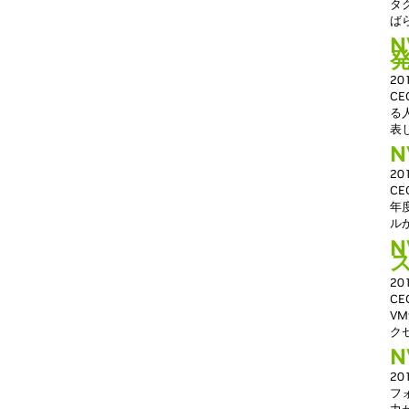
タ
ば
N
2
C
る
表
N
2
CE
年
ル
N
2
CE
V
ク
N
2
フ