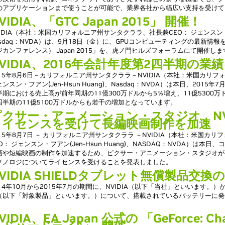
のアプリケーションまで使うことが可能で、業界各社から幅広い支持を受けて
VIDIA、「GTC Japan 2015」 開催！
VIDIA（本社：米国カリフォルニア州サンタクララ、社長兼CEO： ジェンスン・フアン
asdaq：NVDA）は、9月18日（金）に、GPUコンピューティングの最新情報を
ジカンファレンス） Japan 2015」を、虎ノ門ヒルズフォーラムにて開催しま
VIDIA、2016年会計年度第2四半期の業
015年8月6日－カリフォルニア州サンタクララ－NVIDIA（本社：米国カリ
ンスン・フアン(Jen-Hsun Huang)、Nasdaq：NVDA）は本日、2015
半期における売上高が前年同期の11億300万ドルから5％増え、11億5300
四半期の11億5100万ドルからも若干の増加となっています。
ピクサー・アニメーション・スタジオ、NV
ライセンスを受けて長編映画制作を加速
015年8月7日 － カリフォルニア州サンタクララ －NVIDIA（本社：米国カ
EO： ジェンスン・フアン(Jen-Hsun Huang)、NASDAQ：NVDA）は
画や短編映画の制作を加速するため、ピクサー・アニメーション・スタジオがレ
クノロジについてライセンスを受けることを発表しました。
VIDIA SHIELDタブレット無償製品交
014年10月から2015年7月の期間に、NVIDIA（以下「当社」といいます。）から
（以下「対象製品」といいます。）について、搭載されているバッテリーに発
。
VIDIA、EA Japan 公式の 「GeForce: 