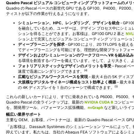
Quadro Pascal ビジュアル コンピューティング プラットフォームのメ
Quadro の Pascal ベースの新世代 GPU である GP100、P4000
ティストが以下の作業が行えるようになります。
シミュレーション、HPC、レンダリング、デザインを統合
- GP
を融合しているため、ユーザーは、デザイン プロセス中にシミュ
ションを得ることができます。お客様は、GP100 GPU 2 基と
NVL
ション上で充実したビジュアル コンピューティング ソリューショ
ディープラーニングを探求
- GP100 により、20 TFLOPS を
てディープラーニングを可能にする、理想的な開発プラットフォ
デザインおよびシミュレーションのワークフローへ VR を組み込み
る環境を創造するパワーを備えています。そして、より大きく、
フォトリアリスティックなデザインのメリットを享受
– Pasca
(4)
速度で迅速にレンダリングできます。
広範なビジュアルワークスペースを実現
– 最大 4 台の 5K デ
大規模なデジタル サイネージ構成をコスト効率よく構築
– 最大 8
(5)
の 4K ディスプレイを 1 台のシャーシで構成できます。
これらの新しいカードにより、すでに発表されている P6000、P5000、モバイル 
Quadro Pascal の全ラインナップは、最新の
NVIDIA CUDA 8
コンピュー
を、開発用ツール、パフォーマンス拡張機能、
nvGraph
など新しいライ
幅広い業界サポート
主要な OEM、お客様、パートナーは、最新の Quadro Pascal ベース
「お客様は、Dassault Systèmes のシミュレーション ツール
抑えています。私たちは、当社の Abaqus FEA ソフトウェアによるシミ