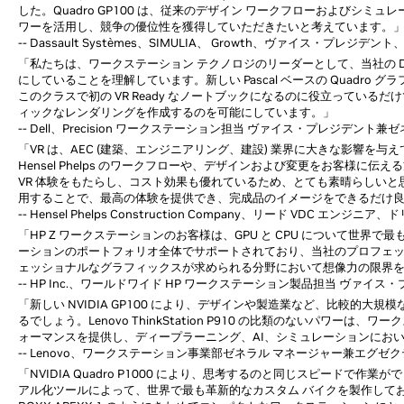
した。Quadro GP100 は、従来のデザイン ワークフローおよびシ
ワーを活用し、競争の優位性を獲得していただきたいと考えています。
-- Dassault Systèmes、SIMULIA、 Growth、ヴァイス・プレジデント
「私たちは、ワークステーション テクノロジのリーダーとして、当社の Del
にしていることを理解しています。新しい Pascal ベースの Quadro グラ
このクラスで初の VR Ready なノートブックになるのに役立ってい
ィックなレンダリングを作成するのを可能にしています。」
-- Dell、Precision ワークステーション担当 ヴァイス・プレジデント兼ゼ
「VR は、AEC (建築、エンジニアリング、建設) 業界に大きな影響を
Hensel Phelps のワークフローや、デザインおよび変更をお客様に伝える方
VR 体験をもたらし、コスト効果も優れているため、とても素晴らしいと
用することで、最高の体験を提供でき、完成品のイメージをできるだけ
-- Hensel Phelps Construction Company、リード VDC エンジニア
「HP Z ワークステーションのお客様は、GPU と CPU について世界で最も
ーションのポートフォリオ全体でサポートされており、当社のプロフェッシ
ェッショナルなグラフィックスが求められる分野において想像力の限界
-- HP Inc.、ワールドワイド HP ワークステーション製品担当 ヴァイス・プ
「新しい NVIDIA GP100 により、デザインや製造業など、比較
るでしょう。Lenovo ThinkStation P910 の比類のないパワーは、ワ
ォーマンスを提供し、ディープラーニング、AI、シミュレーションにお
-- Lenovo、ワークステーション事業部ゼネラル マネージャー兼エグゼクティ
「NVIDIA Quadro P1000 により、思考するのと同じスピードで作業ができま
アル化ツールによって、世界で最も革新的なカスタム バイクを製作しており