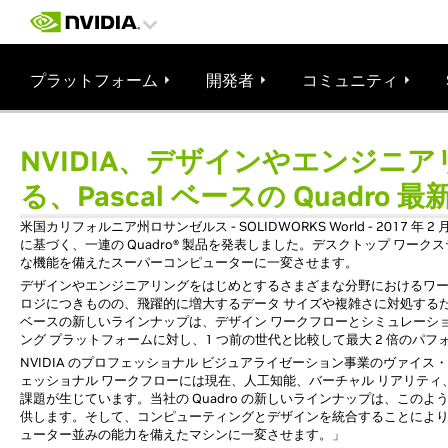
プラットフォーム
開発者
コミュニティ
NVIDIA、デザインやエンジニ
る、Pascal ベースの Quadr
米国カリフォルニア州ロサンゼルス - SOLIDWORKS World - 2017 年 2 月 
に基づく、一連の Quadro® 製品を発表しました。デスクトップ ワ
な機能を備えたスーパーコンピューターに一変させます。
デザインやエンジニアリングをはじめとするさまざまな分野におけるワー
ロジにつきものの、飛躍的に増大するデータ サイズや複雑さに対処するため、急
ベースの新しいラインナップは、デザイン ワークフローとシミュレーショ
ング プラットフォームに対し、1 つ前の世代と比較して最大 2 倍のパフ
NVIDIA のプロフェッショナル ビジュアライゼーション事業のヴァイス・プ
ェッショナル ワークフローには現在、人工知能、バーチャル リアリテ
課題が生じています。当社の Quadro の新しいラインナップは、この
供します。そして、コンピューティングとデザインを統合することにより、Q
ューター並みの能力を備えたマシンに一変させます。」