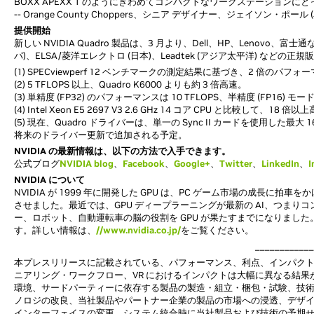
BOXX APEXX 1 のようにきわめてコンパクトなワークステーションにと
-- Orange County Choppers、シニア デザイナー、ジェイソン・ポール (Jas
提供開始
新しい NVIDIA Quadro 製品は、3 月より、Dell、HP、Lenovo、富
パ)、ELSA/菱洋エレクトロ (日本)、Leadtek (アジア太平洋) など
(1) SPECviewperf 12 ベンチマークの測定結果に基づき、2 倍のパフ
(2) 5 TFLOPS 以上、Quadro K6000 よりも約 3 倍高速。
(3) 単精度 (FP32) のパフォーマンスは 10 TFLOPS、半精度 (FP16)
(4) Intel Xeon E5 2697 V3 2.6 GHz 14 コア CPU と比較し
(5) 現在、Quadro ドライバーは、単一の Sync II カードを使用した最
将来のドライバー更新で追加される予定。
NVIDIA の最新情報は、以下の方法で入手できます。
公式ブログ
NVIDIA blog
、
Facebook
、
Google+
、
Twitter
、
LinkedIn
、
I
NVIDIA について
NVIDIA が 1999 年に開発した GPU は、PC ゲーム市場の成長
させました。最近では、GPU ディープラーニングが最新の AI、つま
ー、ロボット、自動運転車の脳の役割を GPU が果たすまでになりました。
す。詳しい情報は、
//www.nvidia.co.jp/
をご覧ください。
____________
本プレスリリースに記載されている、パフォーマンス、利点、インパクト、NVID
ニアリング・ワークフロー、VR におけるインパクトは大幅に異なる結
環境、サードパーティーに依存する製品の製造・組立・梱包・試験、技
ノロジの改良、当社製品やパートナー企業の製品の市場への浸透、デザ
インターフェイスの変更、システム統合時に当社製品および技術の予期