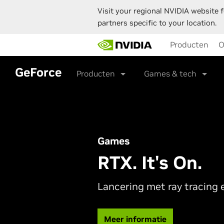
Visit your regional NVIDIA website f
partners specific to your location.
Skip
Producten
O
to
main
content
GeForce
Producten
Games & tech
Games
RTX. It's On.
Lancering met ray tracing 
Meer informatie