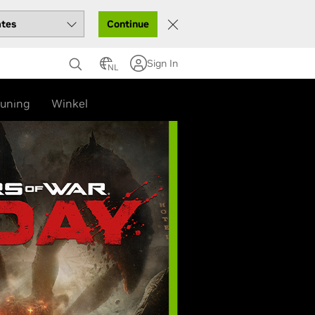
Continue
Sign In
NL
ning
uning
Winkel