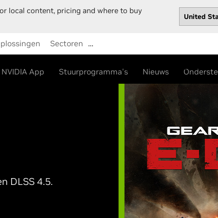
or local content, pricing and where to buy
plossingen
Sectoren
…
Shop
Stuurprogramma's
Ondersteu
NVIDIA App
Stuurprogramma's
Nieuws
Onderste
en DLSS 4.5.