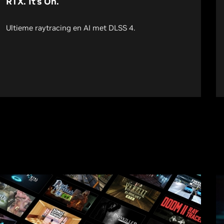
RTX. It's On.
Ultieme raytracing en AI met DLSS 4.