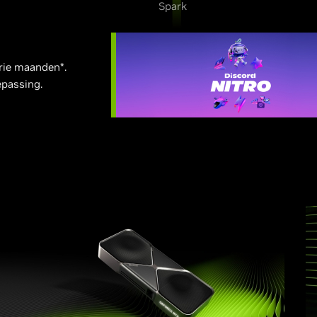
Spark
rie maanden*.
epassing.