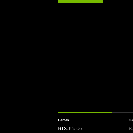
Games
G
RTX. It's On.
S