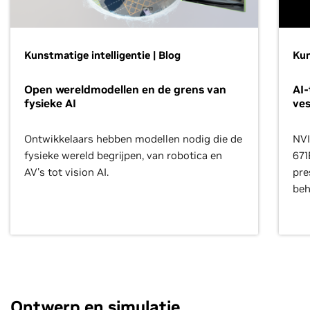
Kunstmatige intelligentie | Blog
Kun
Open wereldmodellen en de grens van
AI
fysieke AI
ves
Ontwikkelaars hebben modellen nodig die de
NVI
fysieke wereld begrijpen, van robotica en
671
AV's tot vision AI.
pre
beh
Ontwerp en simulatie