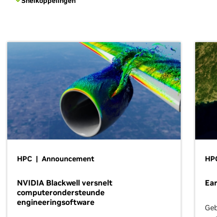
Snelkoppelingen
HPC | Announcement
HPC
NVIDIA Blackwell versnelt
Ear
computerondersteunde
engineeringsoftware
Geb