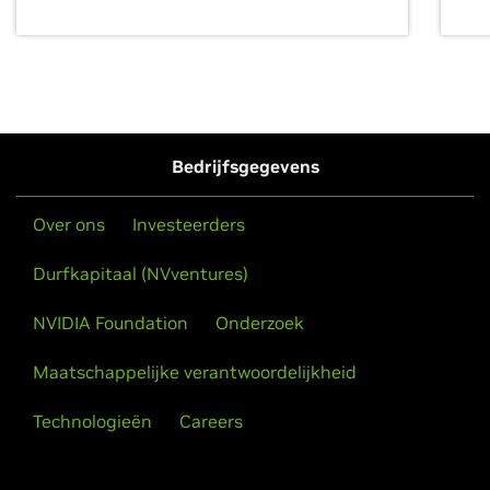
Bedrijfsgegevens
Over ons
Investeerders
Durfkapitaal (NVventures)
NVIDIA Foundation
Onderzoek
Maatschappelijke verantwoordelijkheid
Technologieën
Careers