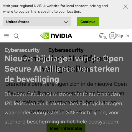
Visit your regional NVIDIA website for local content, pricing and
where to buy partners specific to your location.
Continue
Skip
Sign In
to
NL
main
Cybersecurity
content
Samen het AI-tijdperk
veiligstellen
Brancheleiders verenigen zich in de nieuwe Open
Secure AI Alliance om open tools te bouwen en
te delen die verantwoord gebruik van en
vertrouwen in AI bevorderen.
Meer informatie