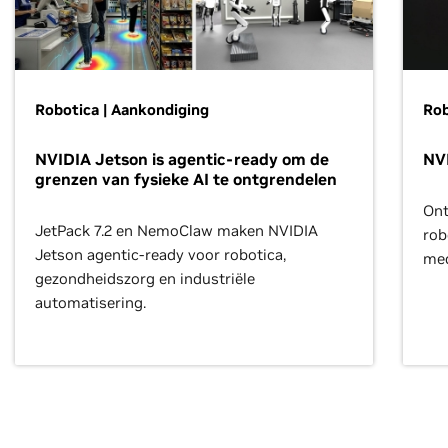
Robotica | Aankondiging
Rob
NVIDIA Jetson is agentic-ready om de
NV
grenzen van fysieke AI te ontgrendelen
Ont
JetPack 7.2 en NemoClaw maken NVIDIA
rob
Jetson agentic-ready voor robotica,
med
gezondheidszorg en industriële
automatisering.