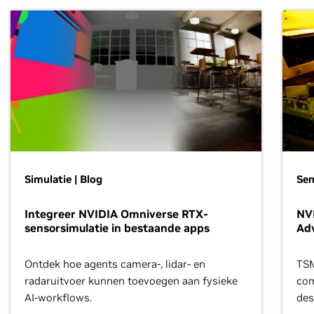
Simulatie | Blog
Se
Integreer NVIDIA Omniverse RTX-
NVI
sensorsimulatie in bestaande apps
Ad
Ontdek hoe agents camera-, lidar- en
TSM
radaruitvoer kunnen toevoegen aan fysieke
com
AI-workflows.
des