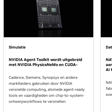
Simulatie
Da
NVIDIA Agent Toolkit wordt uitgebreid
NAV
met NVIDIA PhysicsNeMo en CUDA-
aan
AI 
Cadence, Siemens, Synopsys en andere
NAV
marktleiders gebruiken door NVIDIA
fab
versnelde computing, alsmede agent-ready
soe
tools en vaardigheden om chip-to-system-
aan
ontwerpworkflows te versnellen.