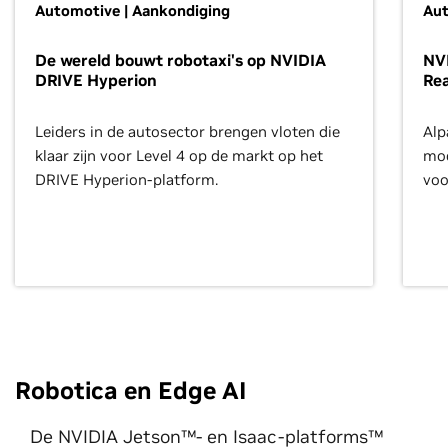
Automotive | Aankondiging
Aut
De wereld bouwt robotaxi's op NVIDIA
NV
DRIVE Hyperion
Re
Leiders in de autosector brengen vloten die
Alp
klaar zijn voor Level 4 op de markt op het
mod
DRIVE Hyperion-platform.
voo
voe
Robotica en Edge AI
De NVIDIA Jetson™- en Isaac-platforms™