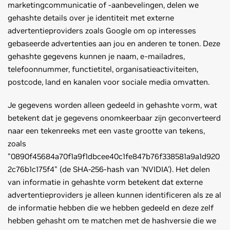
marketingcommunicatie of -aanbevelingen, delen we
gehashte details over je identiteit met externe
advertentieproviders zoals Google om op interesses
gebaseerde advertenties aan jou en anderen te tonen. Deze
gehashte gegevens kunnen je naam, e-mailadres,
telefoonnummer, functietitel, organisatieactiviteiten,
postcode, land en kanalen voor sociale media omvatten.
Je gegevens worden alleen gedeeld in gehashte vorm, wat
betekent dat je gegevens onomkeerbaar zijn geconverteerd
naar een tekenreeks met een vaste grootte van tekens,
zoals
"0890f45684a70f1a9f1dbcee40c1fe847b76f338581a9a1d920
2c76b1c175f4" (de SHA-256-hash van 'NVIDIA'). Het delen
van informatie in gehashte vorm betekent dat externe
advertentieproviders je alleen kunnen identificeren als ze al
de informatie hebben die we hebben gedeeld en deze zelf
hebben gehasht om te matchen met de hashversie die we