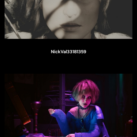
NickVal33181359