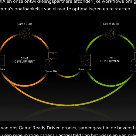
IA en onze ontwikkelingspartners afzonderlijke workflows om 
ma's onafhankelijk van elkaar te optimaliseren en te starten.
 van ons Game Ready Driver-proces, samengevat in de bovensta
u een regelmatige cadens vastgesteld van het wisselen van pre