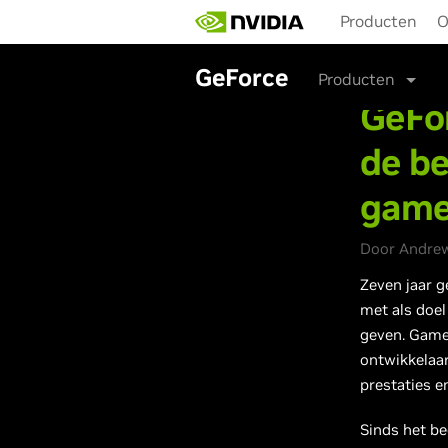
Skip
Producten
O
to
main
content
GeForce
Producten
GeFo
de be
gam
Door Andrew
Zeven jaar 
met als doel
geven. Game
ontwikkelaar
prestaties e
Sinds het b