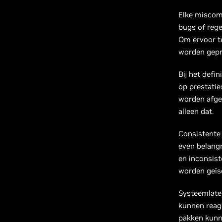
Elke miscom
bugs of rege
Om ervoor t
worden gepr
Bij het defi
op prestati
worden afge
alleen dat.
Consistente 
even belangr
en inconsis
worden geïso
Systeemlaten
kunnen reage
pakken kunn