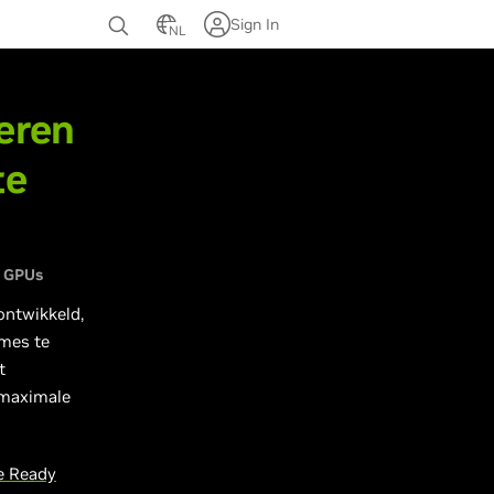
Sign In
NL
ng
eren
te
 GPUs
ntwikkeld,
ames te
t
 maximale
 Ready