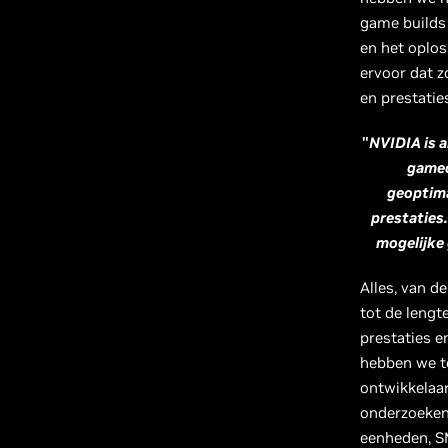
game builds
en het oplos
ervoor dat z
en prestatie
"
NVIDIA is 
gameo
geoptima
prestaties
mogelijke
Alles, van d
tot de lengt
prestaties en
hebben we t
ontwikkelaa
onderzoeken
eenheden, SM