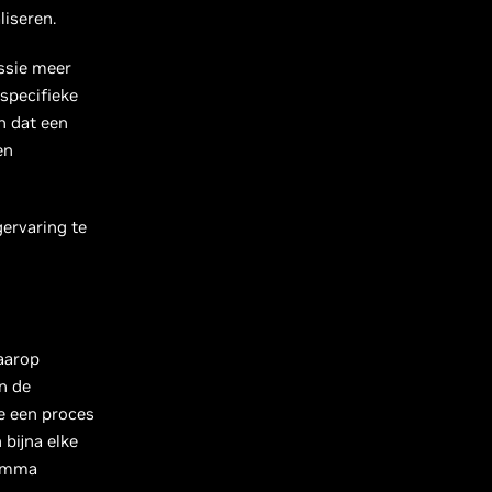
iseren.
essie meer
specifieke
n dat een
en
ervaring te
aarop
n de
e een proces
bijna elke
ramma