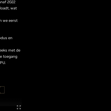
anaf 2022
loadt, wat
n we eerst
odus en
eeks met de
ge toegang
GPU.