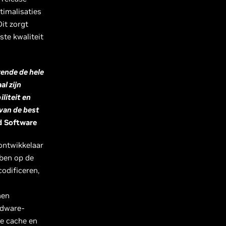
imalisaties
it zorgt
ste kwaliteit
ende de hele
l zijn
liteit en
van de best
id Software
-ontwikkelaar
bben op de
codificeren,
nen
rdware-
de cache en