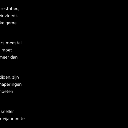
estaties,
eïnvloedt.
lke game
ers meestal
a moet
 meer dan
jden, zijn
 haperingen
 moeten
sneller
 vijanden te