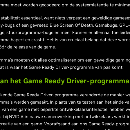
mma moet worden gecodeerd om de systeemlatentie te minimal
s stabiliteit essentieel, want niets verpest een geweldige games
y-bugs of een gevreesd Blue Screen Of Death. Gamebugs, GPU-
gs, stuurprogramma-bugs en meer kunnen er allemaal toe leide
ma hapert en crasht. Het is van cruciaal belang dat deze word
óór de release van de game.
mma's moeten dit alles optimaliseren om een geweldige gaming
 dat is waar het Game Ready Driver-programma van pas komt.
 van het Game Ready Driver-programma
kende Game Ready Driver-programma veranderde de manier w
ma's werden gemaakt. In plaats van te testen aan het einde va
g van een game met beperkte ontwikkelaarsinteractie, hebben w
rbij NVIDIA in nauwe samenwerking met ontwikkelaars werkt in 
 creatie van een game. Voorafgaand aan ons Game Ready-prog