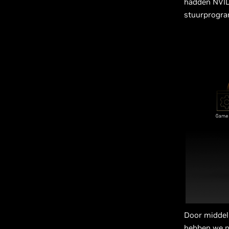
hadden NVID
stuurprogram
Door middel
hebben we n