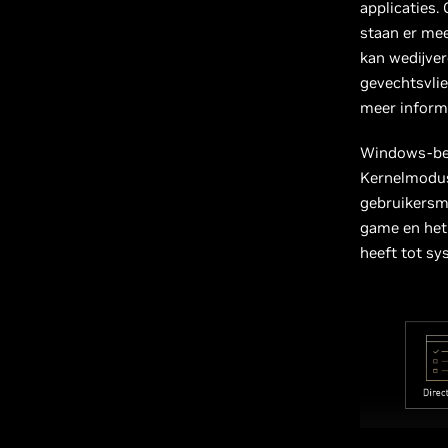
applicaties.
staan er mee
kan wedijve
gevechtsvli
meer inform
Windows-bes
Kernelmodus
gebruikersm
game en het 
heeft tot s