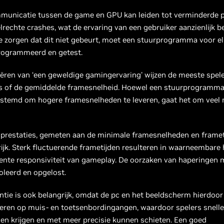
municatie tussen de game en GPU kan leiden tot verminderde pr
lrechte crashes, wat de ervaring van een gebruiker aanzienlijk b
e zorgen dat dit niet gebeurt, moet een stuurprogramma voor e
ogrammeerd en getest.
niëren van ‘een geweldige gamingervaring' wijzen de meeste spel
es of de gemiddelde framesnelheid. Hoewel een stuurprogramm
stemd om hogere framesnelheden te leveren, gaat het om veel
prestaties, gemeten aan de minimale framesnelheden en frameti
ijk. Sterk fluctuerende frametijden resulteren in waarneembare
tente responsiviteit van gameplay. De oorzaken van haperingen
leerd en opgelost.
tie is ook belangrijk, omdat de pc en het beeldscherm hierdoor 
ren op muis- en toetsenbordingangen, waardoor spelers sneller
en krijgen en met meer precisie kunnen schieten. Een goed