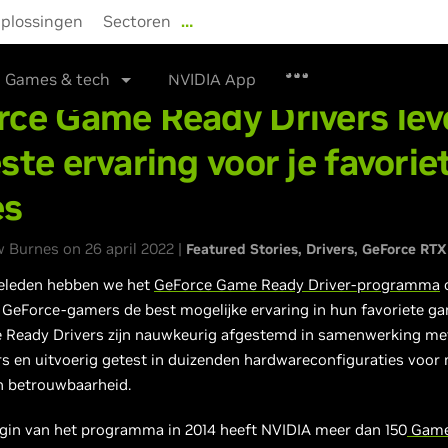
plossingen
Sectoren
…
Shop
Stuurprogramma's
Ondersteuni
Games & tech
NVIDIA App
rce Game Ready Drivers lev
ste ervaring voor je favorie
es
 Burnes on 26 april 2022 |
Featured Stories
Drivers
GeForce RTX
geleden hebben we het
GeForce Game Ready Driver-programma
o
 GeForce-gamers de best mogelijke ervaring in hun favoriete g
 Ready Drivers zijn nauwkeurig afgestemd in samenwerking me
s en uitvoerig getest in duizenden hardwareconfiguraties voor
n betrouwbaarheid.
egin van het programma in 2014 heeft NVIDIA meer dan 150
Game