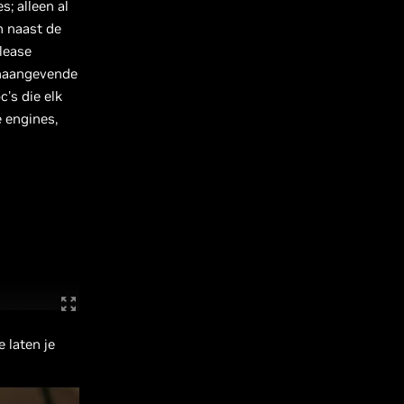
; alleen al
n naast de
lease
onaangevende
's die elk
 engines,
 laten je