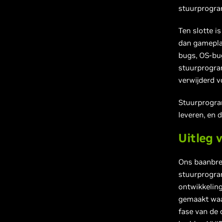
stuurprogra
Ten slotte i
dan gamepla
bugs, OS-bu
stuurprogram
verwijderd v
Stuurprogra
leveren, en
Uitleg
Ons baanbre
stuurprogram
ontwikkelin
gemaakt waa
fase van de