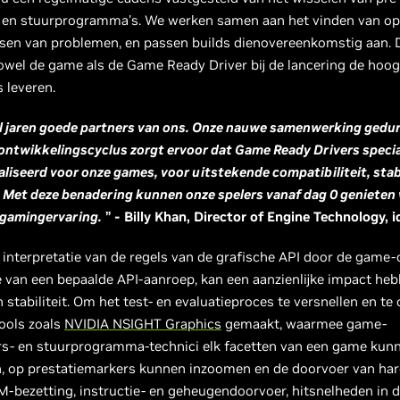
 en stuurprogramma's. We werken samen aan het vinden van opt
sen van problemen, en passen builds dienovereenkomstig aan. D
owel de game als de Game Ready Driver bij de lancering de hoog
s leveren.
al jaren goede partners van ons. Onze nauwe samenwerking gedur
ntwikkelingscyclus zorgt ervoor dat Game Ready Drivers speciaa
liseerd voor onze games, voor uitstekende compatibiliteit, stabi
. Met deze benadering kunnen onze spelers vanaf dag 0 genieten 
 gamingervaring.
” - Billy Khan, Director of Engine Technology, 
e interpretatie van de regels van de grafische API door de game
e van een bepaalde API-aanroep, kan een aanzienlijke impact he
 stabiliteit. Om het test- en evaluatieproces te versnellen en te 
ools zoals
NVIDIA NSIGHT Graphics
gemaakt, waarmee game-
rs- en stuurprogramma-technici elk facetten van een game kun
, op prestatiemarkers kunnen inzoomen en de doorvoer van ha
-bezetting, instructie- en geheugendoorvoer, hitsnelheden in 