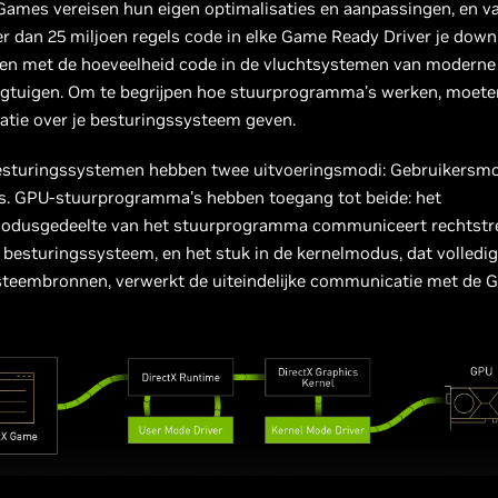
 Games vereisen hun eigen optimalisaties en aanpassingen, en v
r dan 25 miljoen regels code in elke Game Ready Driver je down
ren met de hoeveelheid code in de vluchtsystemen van moderne
egtuigen. Om te begrijpen hoe stuurprogramma's werken, moete
atie over je besturingssysteem geven.
turingssystemen hebben twee uitvoeringsmodi: Gebruikersm
. GPU-stuurprogramma's hebben toegang tot beide: het
odusgedeelte van het stuurprogramma communiceert rechtstr
besturingssysteem, en het stuk in de kernelmodus, dat volledi
ysteembronnen, verwerkt de uiteindelijke communicatie met de 