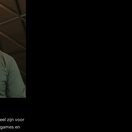
el zijn voor
e games en