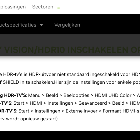
plossingen
Sectoren
…
Shop
Stuurprogramma's
Ondersteuni
uctspecificaties
Vergelijken
 VISION/HDR10 INSCHAKELEN OP
e HDR-tv's is HDR-uitvoer niet standaard ingeschakeld voor HD
f SHIELD in te schakelen.Hier zijn de instellingen voor enkele pop
g HDR-TV'S
: Menu > Beeld > Beeldopties > HDMI UHD Color > A
-TV'S
: Start > HDMI > Instellingen > Geavanceerd > Beeld > H
DR-TV'S
: Start > Instellingen > Externe invoer > Formaat HDMI-
tv wordt opnieuw gestart)