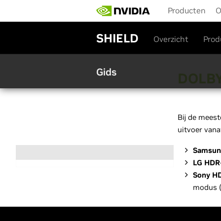
S
Producten
O
k
i
p
SHIELD
Overzicht
Prod
t
o
m
Gids
a
DOLBY
i
n
c
o
Bij de meest
n
uitvoer vana
t
e
Samsun
n
t
LG HDR
Sony H
modus (