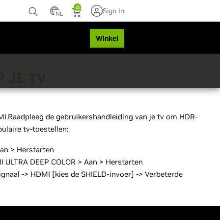
0
Sign In
NL
ng
Winkel
 JE TV
MI.Raadpleeg de gebruikershandleiding van je tv om HDR-
ulaire tv-toestellen:
an > Herstarten
DMI ULTRA DEEP COLOR > Aan > Herstarten
signaal -> HDMI [kies de SHIELD-invoer] -> Verbeterde