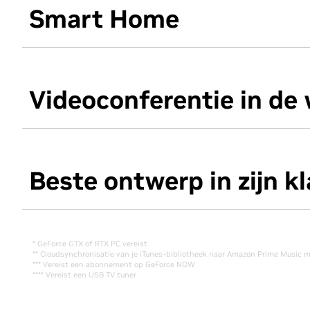
Smart Home
Videoconferentie in d
Beste ontwerp in zijn k
* GeForce GTX of RTX PC vereist
** Cloudsynchronisatie van je iTunes-bibliotheek naar Amazon Prime Music 
*** Vereist een abonnement op GeForce NOW
**** Vereist een USB TV tuner