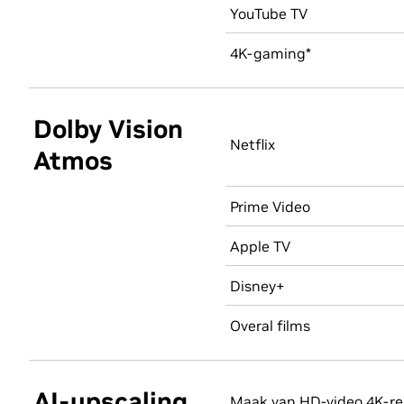
YouTube TV
4K-gaming*
Dolby Vision
Netflix
Atmos
Prime Video
Apple TV
Disney+
Overal films
AI-upscaling
Maak van HD-video 4K-re