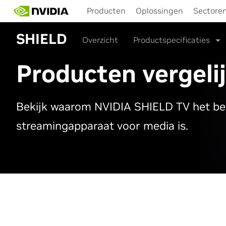
Skip
Producten
Oplossingen
Sectore
to
main
SHIELD
content
Overzicht
Productspecificaties
Producten vergeli
Bekijk waarom NVIDIA SHIELD TV het be
streamingapparaat voor media is.