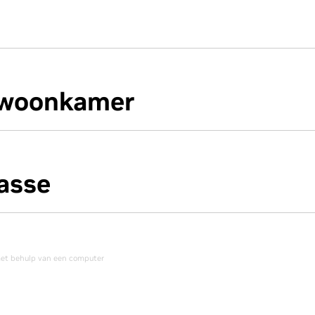
e woonkamer
lasse
met behulp van een computer