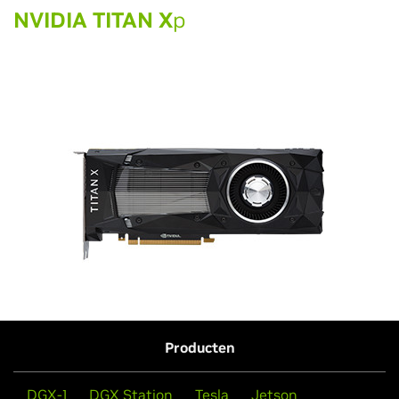
NVIDIA TITAN X
p
Producten
DGX-1
DGX Station
Tesla
Jetson