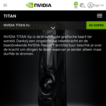
Skip
0
Sign In
to
NL
main
TITAN
content
NVIDIA TITAN X
p
NVIDIA TITAN X
p
NU KOPEN
NVIDIA TITAN Xp is de krachtigste grafische kaart ter
wereld. Dankzij een ongelofelijke rekenkracht en de
baanbrekende NVIDIA Pascal™ architectuur beschik je over
de kracht om dingen te doen waarvan je eerder alleen maar
durfde te dromen.