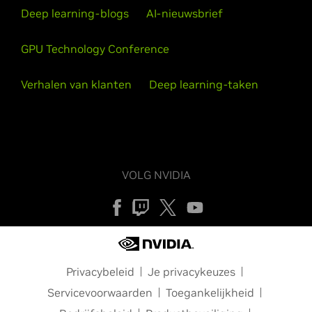
Deep learning-blogs
AI-nieuwsbrief
GPU Technology Conference
Verhalen van klanten
Deep learning-taken
VOLG NVIDIA
Privacybeleid
Je privacykeuzes
Servicevoorwaarden
Toegankelijkheid