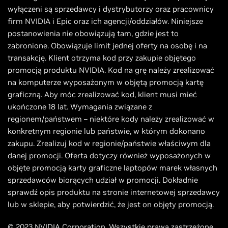
wyłączeni są sprzedawcy i dystrybutorzy oraz pracownicy
firm NVIDIA i Epic oraz ich agencji/oddziałów. Niniejsze
postanowienia nie obowiązują tam, gdzie jest to
zabronione. Obowiązuje limit jednej oferty na osobę i na
transakcję. Klient otrzyma kod przy zakupie objętego
promocją produktu NVIDIA. Kod na grę należy zrealizować
na komputerze wyposażonym w objętą promocją kartę
graficzną. Aby móc zrealizować kod, klient musi mieć
ukończone 18 lat. Wymagania związane z
regionem/państwem – niektóre kody należy zrealizować w
konkretnym regionie lub państwie, w którym dokonano
zakupu. Zrealizuj kod w regionie/państwie właściwym dla
danej promocji. Oferta dotyczy również wyposażonych w
objęte promocją karty graficzne laptopów marek własnych
sprzedawców biorących udział w promocji. Dokładnie
sprawdź opis produktu na stronie internetowej sprzedawcy
lub w sklepie, aby potwierdzić, że jest on objęty promocją.
© 2023 NVIDIA Corporation. Wszystkie prawa zastrzeżone.