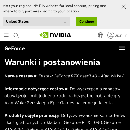
Visit your regional NVIDIA website for local content, pricing and
where to buy partners specific to your location.
Continue
Skip
Sign In
to
PL
main
GeForce
content
Warunki i postanowienia
Nazwa zestawu:
Zestaw GeForce RTX z serii 40 – Alan Wake 2
Informacje dotyczące zestawu:
Do wyczerpania zapasów
obowiązuje limit jednego kodu na bezpłatne pobranie gry
Alan Wake 2 ze sklepu Epic Games na jednego klienta.
Produkty objęte promocją:
Dotyczy wyłącznie komputerów
i kart graficznych z układami GeForce RTX 4090, GeForce
RTX 4080, GeForce RTX 4070 Ti, GeForce RTX 4070 oraz