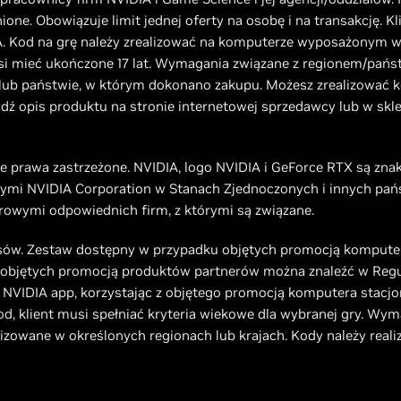
ione. Obowiązuje limit jednej oferty na osobę i na transakcję. K
. Kod na grę należy zrealizować na komputerze wyposażonym w 
si mieć ukończone 17 lat. Wymagania związane z regionem/pańs
 lub państwie, w którym dokonano zakupu. Możesz zrealizować 
dź opis produktu na stronie internetowej sprzedawcy lub w sklep
e prawa zastrzeżone. NVIDIA, logo NVIDIA i GeForce RTX są zn
mi NVIDIA Corporation w Stanach Zjednoczonych i innych pańs
wymi odpowiednich firm, z którymi są związane.
sów. Zestaw dostępny w przypadku objętych promocją komputer
tę objętych promocją produktów partnerów można znaleźć w Reg
i NVIDIA app, korzystając z objętego promocją komputera stacjo
d, klient musi spełniać kryteria wiekowe dla wybranej gry. Wym
izowane w określonych regionach lub krajach. Kody należy real