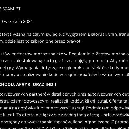
4 5:59AM PT
 19 września 2024
 oferta ważna na całym świecie, z wyjątkiem Białorusi, Chin, Iranu
m, gdzie jest to zabronione przez prawo).
duktów partnerów można znaleźć w Regulaminie. Zestaw można 
erze z zainstalowaną kartą graficzną objętą promocją. Aby móc 
anej gry. Wymagania dotyczące regionu/kraju: Niektóre kody mu
 Prosimy o zrealizowanie kodu w regionie/państwie właściwym dl
HODU, AFRYKI ORAZ INDII
autoryzowanych partnerów detalicznych oraz autoryzowanych de
nstrukcjami dotyczącymi realizacji kodów, kliknij
tutaj
. Oferta t
niana na gotówkę lub inne towary i usługi. Podmiotem odpowie
 klient. Ta oferta nie łączy się z żadną inną ofertą, kartą gotó
ostępny do wyczerpania zapasów, ilości ograniczone. Z promoc
 pracownicy firm NVIDIA i Game Science i jej agencji/oddziałów. 