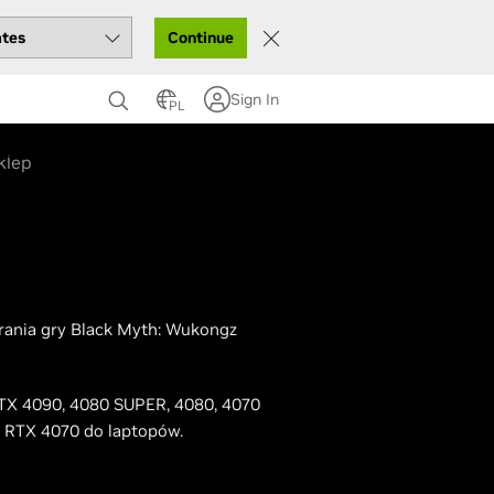
Continue
Sign In
PL
rcie
klep
rania gry Black Myth: Wukongz
RTX 4090, 4080 SUPER, 4080, 4070
b RTX 4070 do laptopów.