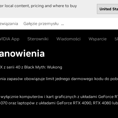
or local content, pricing and where to buy
związania
Gałęzie przemysłu
…
Sklep
Sterowniki
Wspa
VIDIA App
Sterowniki
Wiadomości
Wsparcie
S
tanowienia
X z serii 40 z Black Myth: Wukong
ania zapasów obowiązuje limit jednego darmowego kodu do pob
y wyłącznie komputerów i kart graficznych z układami GeForce 
 4070 oraz laptopów z układami GeForce RTX 4090, RTX 4080 lu