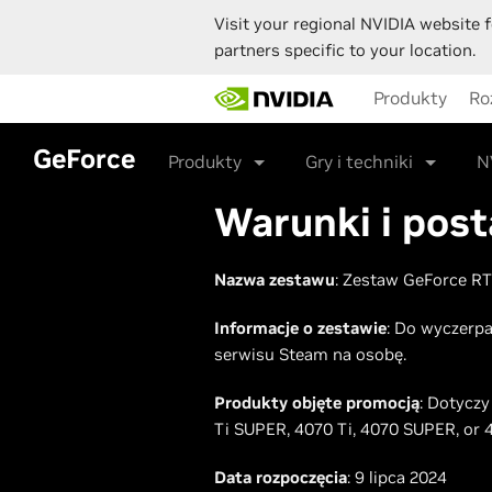
Visit your regional NVIDIA website f
partners specific to your location.
Skip
Produkty
Ro
to
main
content
GeForce
Produkty
Gry i techniki
N
Warunki i pos
Nazwa zestawu
: Zestaw GeForce RT
Informacje o zestawie
: Do wyczerp
serwisu Steam na osobę.
Produkty objęte promocją
: Dotycz
Ti SUPER, 4070 Ti, 4070 SUPER, or
Data rozpoczęcia
: 9 lipca 2024