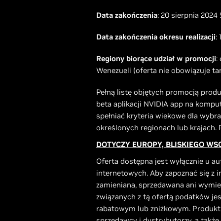
Data zakończenia
: 20 sierpnia 202
Data zakończenia okresu realizacji
:
Regiony biorące udział w promocji
:
Wenezueli (oferta nie obowiązuje ta
Pełną listę objętych promocją pro
beta aplikacji NVIDIA app na komput
spełniać kryteria wiekowe dla wybr
określonych regionach lub krajach.
DOTYCZY EUROPY, BLISKIEGO WSC
Oferta dostępna jest wyłącznie u 
internetowych. Aby zapoznać się z i
zamieniana, sprzedawana ani wymie
związanych z tą ofertą podatków jest
rabatowym lub zniżkowym. Produkt d
sprzedawcy i dystrybutorzy, a także