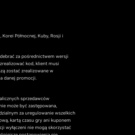
, Korei Północnej, Kuby, Rosji i
odebrać za pośrednictwem wersji
zrealizować kod, klient musi
szą zostać zrealizowane w
a danej promocji.
talicznych sprzedawców
a nie może być zastępowana,
dzialnym za uregulowanie wszelkich
wkową, kartą czasu gry ani kuponem
ji wyłączeni nie mogą skorzystać
Niniejsze postanowienia nie