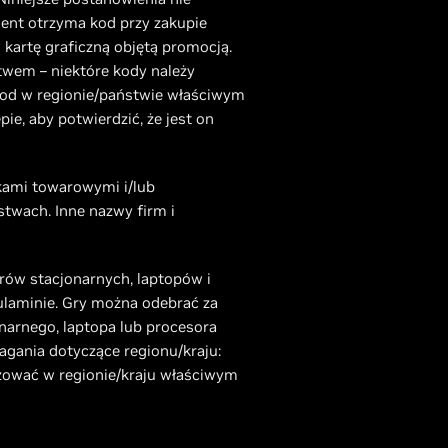
lient otrzyma kod przy zakupie
kartę graficzną objętą promocją.
twem – niektóre kody należy
kod w regionie/państwie właściwym
ie, aby potwierdzić, że jest on
akami towarowymi i/lub
twach. Inne nazwy firm i
ów stacjonarnych, laptopów i
ulaminie. Gry można odebrać za
narnego, laptopa lub procesora
agania dotyczące regionu/kraju:
izować w regionie/kraju właściwym