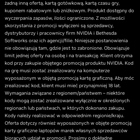
żadną inną ofertą, kartą gotówkową, kartą czasu gry,
kuponem rabatowym lub zniżkowym. Produkt dostępny do
wyczerpania zapasów, ilości ograniczone. Z możliwości
skorzystania z promocji wyłączeni są sprzedawcy,
dystrybutorzy i pracownicy firm NVIDIA i Bethesda
Softworks oraz ich agencji/filie. Niniejsze postanowienia
nie obowiązują tam, gdzie jest to zabronione. Obowiązuje
limit jednej oferty na osobę i na transakcję. Klient otrzyma
kod przy zakupie objętego promocją produktu NVIDIA. Kod
na grę musi zostać zrealizowany na komputerze
wyposażonym w objętą promocją kartę graficzną. Aby móc
zrealizować kod, klient musi mieć przynajmniej 18 lat.
Wymagania związane z regionem/państwem – niektóre
kody mogą zostać zrealizowane wyłącznie w określonych
regionach lub państwach, w których dokonano zakupu.
Kody należy realizować w odpowiednim regionie/kraju.
Oferta dotyczy również wyposażonych w objęte promocją
karty graficzne laptopów marek własnych sprzedawców
biorących udział w promocji. Prosimy o dokładne