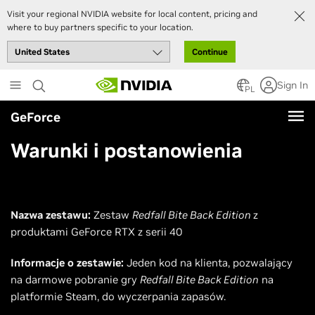
Visit your regional NVIDIA website for local content, pricing and
where to buy partners specific to your location.
Continue
Skip
Sign In
to
PL
main
GeForce
content
Warunki i postanowienia
Nazwa zestawu:
Zestaw
Redfall Bite Back Edition
z
produktami GeForce RTX z serii 40
Informacje o zestawie:
Jeden kod na klienta, pozwalający
na darmowe pobranie gry
Redfall Bite Back Edition
na
platformie Steam, do wyczerpania zapasów.