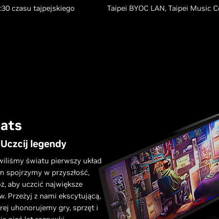
:30 czasu tajpejskiego​​
Taipei BYOC LAN, Taipei Music C
eats
 Uczcij legendy
wiliśmy światu pierwszy układ
 spojrzymy w przyszłość,
ż, aby uczcić największe
 Przeżyj z nami ekscytującą,
ej uhonorujemy gry, sprzęt i