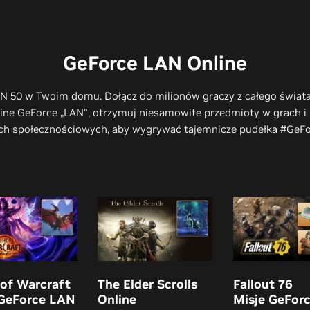
GeForce LAN Online
N 50 w Twoim domu. Dołącz do milionów graczy z całego świata
ine GeForce „LAN”, otrzymuj niesamowite przedmioty w grach i
ch społecznościowych, aby wygrywać tajemnicze pudełka #GeFor
of Warcraft
The Elder Scrolls
Fallout 76
 GeForce LAN
Online
Misje GeFor