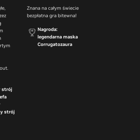
łe,
Znana na całym świecie
zez
bezpłatna gra bitewna!
ą
Nagroda:
ym
legendarna maska
m
Corrugatozaura
artym
lout.
 strój
efa
w
y strój