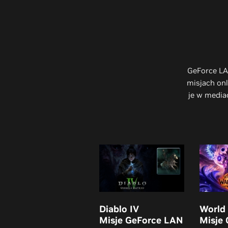
GeForce LA
misjach onl
je w media
Diablo IV
World 
Misje GeForce LAN
Misje