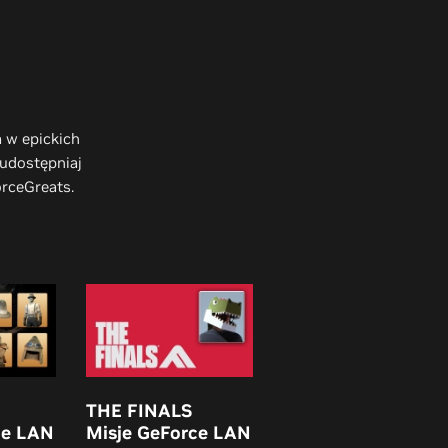
 w epickich
 udostępniaj
ceGreats. ​
THE FINALS
ce LAN
Misje GeForce LAN