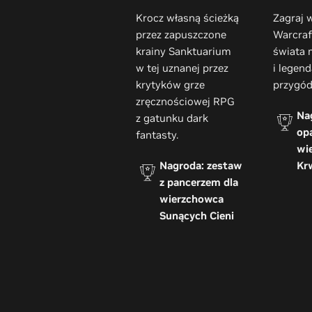
Krocz własną ścieżką
Zagraj 
przez zapuszczone
Warcraf
krainy Sanktuarium
świata 
w tej uznanej przez
i legen
krytyków grze
przygód
zręcznościowej RPG
Na
z gatunku dark
op
fantasty.
wi
Nagroda: zestaw
Kr
z pancerzem dla
wierzchowca
Sunących Cieni