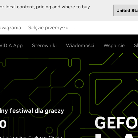
or local content, pricing and where to buy
związania
Gałęzie przemysłu
…
Sklep
Sterowniki
Wspa
VIDIA App
Sterowniki
Wiadomości
Wsparcie
S
lny festiwal dla graczy
50
 już online. Czeka na Ciebie