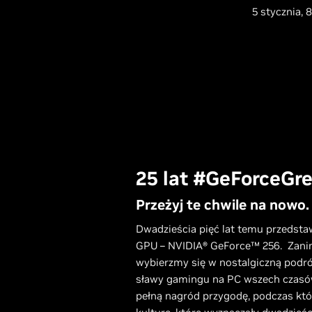
5 stycznia, 8
25 lat #GeForceGr
Przeżyj te chwile na nowo.
Dwadzieścia pięć lat temu przedsta
GPU – NVIDIA® GeForce™ 256. Zanim
wybierzmy się w nostalgiczną podró
sławy gamingu na PC wszech czasów.
pełną nagród przygodę, podczas któr