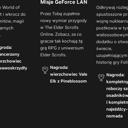
Misje GeForce LAN
w World of
Odkrywaj rozleg
Przez Tobą zupełnie
t i wkrocz do
spustoszone pr
nowy wymiar przygody
mitów, magii
wojnę nuklearn
w The Elder Scrolls
darnych
pustkowia w t
Online. Zobacz, za co
.
wieloosobowy
gracze tak kochają tę
dodatku o otw
groda:
grę RPG z uniwersum
świecie,
ancerzony
Elder Scrolls.
uzupełniającym
erzchowiec
historię gry Fol
Nagroda:
wawoskrzydły
wierzchowiec Vale
Nagroda:
Elk z Pineblossom
kompletny
roboczy sz
osadnikó
i kompletn
najeźdźcy-
nomada