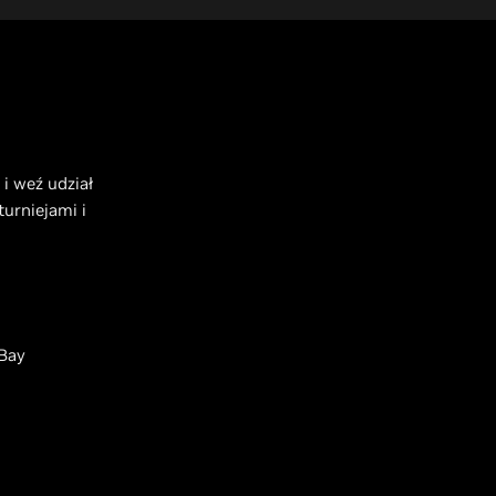
 i weź udział
urniejami i
Bay