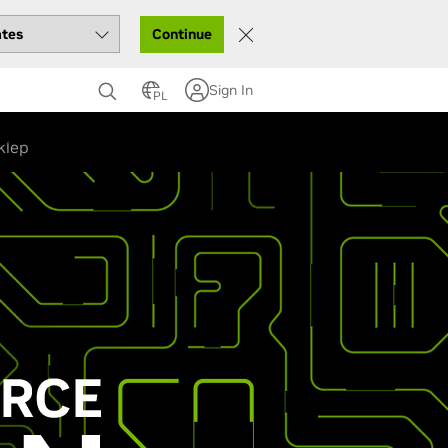
Continue
Sign In
PL
rcie
klep