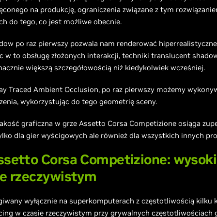
ięconego na produkcję, ograniczenia związane z tym rozwiązani
h do tego, co jest możliwe obecnie.
dow po raz pierwszy pozwala nam renderować hiperrealistyczne 
 w to obsługę złożonych interakcji, techniki translucent shadow
nacznie większą szczegółowością niż kiedykolwiek wcześniej.
Ray Traced Ambient Occlusion, po raz pierwszy możemy wykonyw
czenia, wykorzystując do tego geometrię sceny.
jakość graficzna w grze Assetto Corsa Competizione osiąga zup
lko dla gier wyścigowych ale również dla wszystkich innych pro
ssetto Corsa Competizione: wysokie
ie rzeczywistym
ugiwany wyłącznie na superkomputerach z częstotliwością kilku k
ing w czasie rzeczywistym przy grywalnych częstotliwościach 