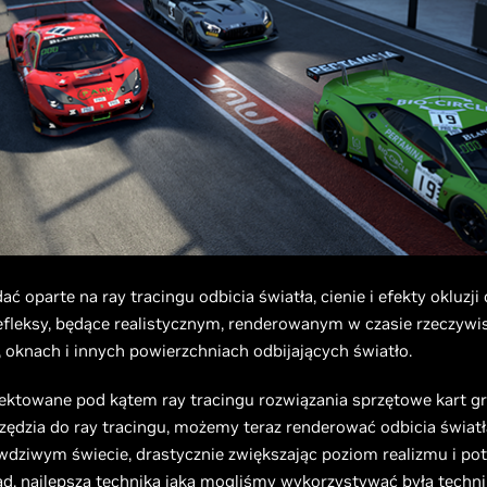
 oparte na ray tracingu odbicia światła, cienie i efekty okluzji 
 refleksy, będące realistycznym, renderowanym w czasie rzeczy
oknach i innych powierzchniach odbijających światło.
ektowane pod kątem ray tracingu rozwiązania sprzętowe kart g
dzia do ray tracingu, możemy teraz renderować odbicia światła
awdziwym świecie, drastycznie zwiększając poziom realizmu i pot
d, najlepszą techniką jaką mogliśmy wykorzystywać była techni