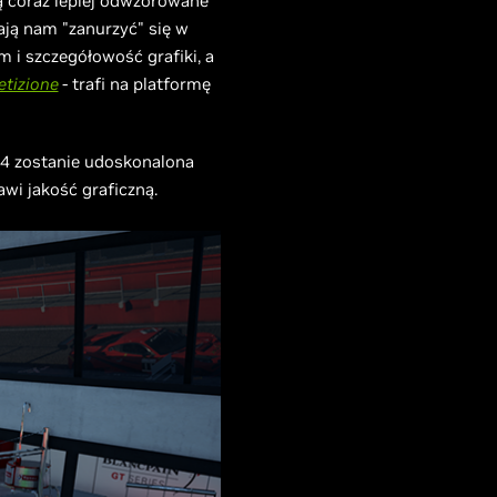
ją coraz lepiej odwzorowane
ają nam "zanurzyć" się w
m i szczegółowość grafiki, a
tizione
- trafi na platformę
 4 zostanie udoskonalona
wi jakość graficzną.