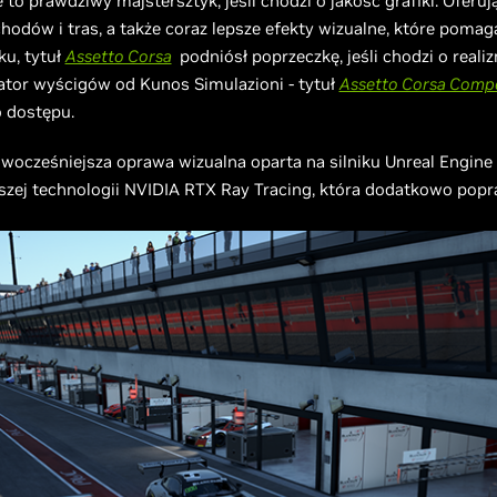
o prawdziwy majstersztyk, jeśli chodzi o jakość grafiki. Oferu
ów i tras, a także coraz lepsze efekty wizualne, które pomag
ku, tytuł
Assetto Corsa
podniósł poprzeczkę, jeśli chodzi o realiz
ator wyścigów od Kunos Simulazioni - tytuł
Assetto Corsa Compe
 dostępu.
wocześniejsza oprawa wizualna oparta na silniku Unreal Engine
zej technologii NVIDIA RTX Ray Tracing, która dodatkowo popra