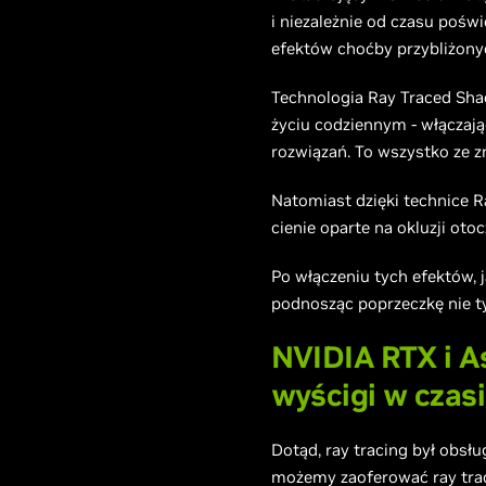
i niezależnie od czasu pośw
efektów choćby przybliżonyc
Technologia Ray Traced Sha
życiu codziennym - włączając
rozwiązań. To wszystko ze z
Natomiast dzięki technice 
cienie oparte na okluzji oto
Po włączeniu tych efektów, 
podnosząc poprzeczkę nie ty
NVIDIA RTX i A
wyścigi w czas
Dotąd, ray tracing był obsł
możemy zaoferować ray trac