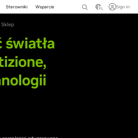
Sterowniki
Wsparcie
Sign In
PL
Sklep
 światła
izione,
nologii