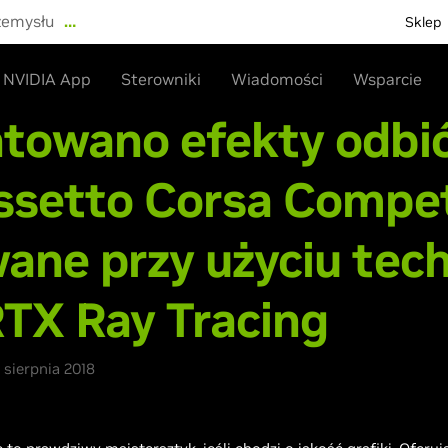
zemysłu
…
Sklep
NVIDIA App
Sterowniki
Wiadomości
Wsparcie
towano efekty odbić
ssetto Corsa Compet
ane przy użyciu tech
TX Ray Tracing
sierpnia 2018