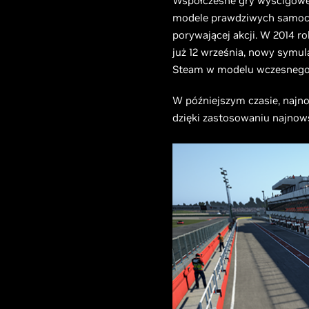
Współczesne gry wyścigowe t
modele prawdziwych samochod
porywającej akcji. W 2014 ro
już 12 września, nowy symul
Steam w modelu wczesnego
W późniejszym czasie, najno
dzięki zastosowaniu najnows