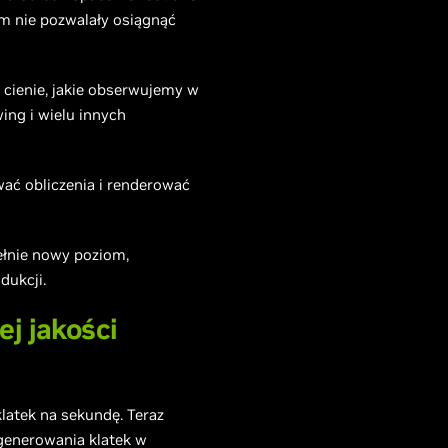
em nie pozwalały osiągnąć
cienie, jakie obserwujemy w
ing i wielu innych
ać obliczenia i renderować
ełnie nowy poziom,
dukcji.
j jakości
latek na sekundę. Teraz
generowania klatek w