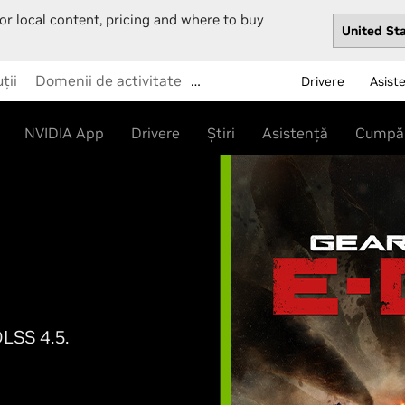
or local content, pricing and where to buy
ții
Domenii de activitate
…
Drivere
Asist
NVIDIA App
Drivere
Știri
Asistență
Cumpă
 cu ofertele
DLSS 4.5.
 cu GeForce RTX