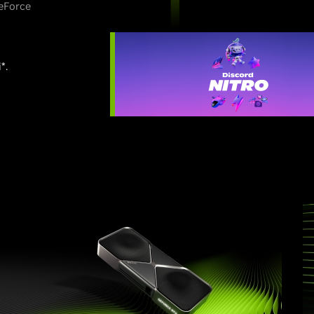
eForce
*.