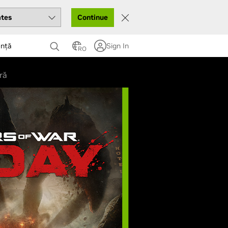
Continue
ență
Sign In
RO
ră