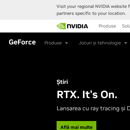
Visit your regional NVIDIA website f
partners specific to your location.
Skip
Produse
Solu
to
main
content
GeForce
Produse
Jocuri și tehnologie
Jocuri
Știri
Sezonul începe
RTX. It's On.
GeForce
Lansarea cu ray tracing și 
Obține upgrade-ul suprem
Află mai multe