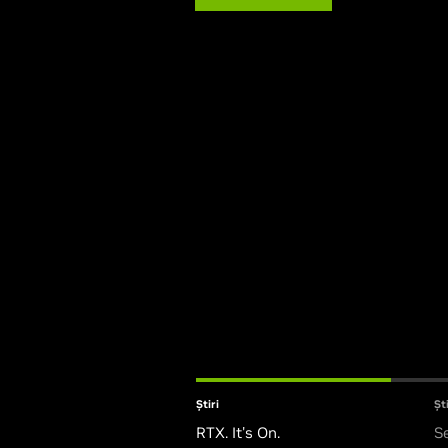
Află mai multe
Știri
Ști
RTX. It's On.
Se