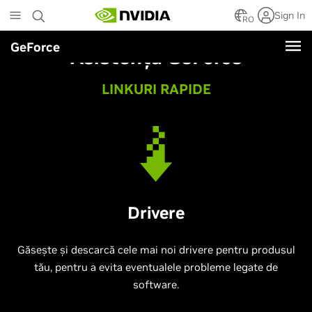
Skip
Sign In
to
RO
main
GeForce
content
Asistență
GeForce
LINKURI RAPIDE
Drivere
Găsește și descarcă cele mai noi drivere pentru produsul
tău, pentru a evita eventualele probleme legate de
software.