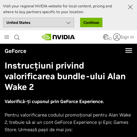
Visit your regional NVIDIA website for local content, pricing and
where to buy partners specific to your location.
Continue
Skip
Sign In
to
RO
main
GeForce
content
Instrucțiuni privind
valorificarea bundle-ului Alan
Wake 2
Valorifică-ți cuponul prin GeForce Experience.
Pentru valorificarea codului promoțional pentru Alan Wake
2, trebuie să ai un cont GeForce Experience și Epic Games
Store. Urmează pașii de mai jos: