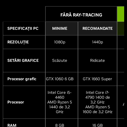
FĂRĂ RAY-TRACING
SPECIFICAȚII PC
MINIME
RECOMANDATE
R
REZOLUȚIE
1080p
1440p
SETĂRI GRAFICE
Scăzute
Ridicate
R
Procesor grafic
GTX 1060 6 GB
GTX 1660 Super
R
Intel Core i5-
Intel Core i7-
I
4460
4790 1400 de
Procesor
AMD Ryzen 5
3,2 GHz
A
1440 de 3,2
AMD Ryzen 5
GHz
1600 de 3,2 GHz
RAM
8 GB
16 GB