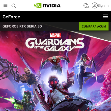
Skip
Sign In
to
RO
main
GeForce
content
GEFORCE RTX SERIA 30
CUMPĂRĂ ACUM