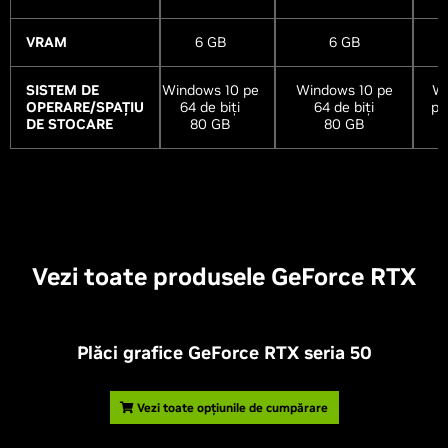
VRAM
6 GB
6 GB
SISTEM DE
Windows 10 pe
Windows 10 pe
Wi
OPERARE/SPAȚIU
64 de biți
64 de biți
pe
DE STOCARE
80 GB
80 GB
Vezi toate produsele GeForce RTX
Plăci grafice GeForce RTX seria 50
Vezi toate opțiunile de cumpărare