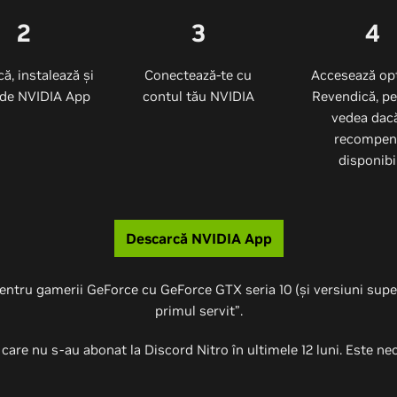
2
3
4
ă, instalează și
Conectează-te cu
Accesează op
de NVIDIA App
contul tău NVIDIA
Revendică, pe
vedea dacă
recompen
disponibi
Descarcă NVIDIA App
tru gamerii GeForce cu GeForce GTX seria 10 (și versiuni superi
primul servit”.
 care nu s-au abonat la Discord Nitro în ultimele 12 luni. Este nec