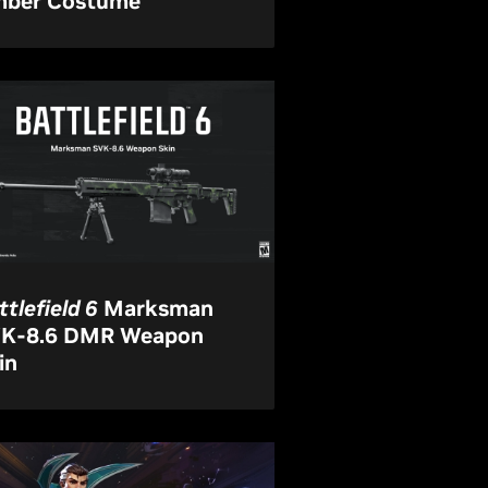
ber Costume
ttlefield 6
Marksman
K-8.6 DMR Weapon
in