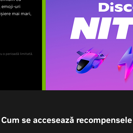
 emoji-uri
ișiere mai mari,
u o perioadă limitată.
Cum se accesează recompensele