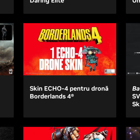
Daring Elite
Um
Skin ECHO-4 pentru dronă
Ba
Borderlands 4®
SV
Sk