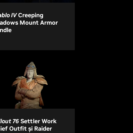
ablo IV
Creeping
adows Mount Armor
ndle
llout 76
Settler Work
ief Outfit și Raider