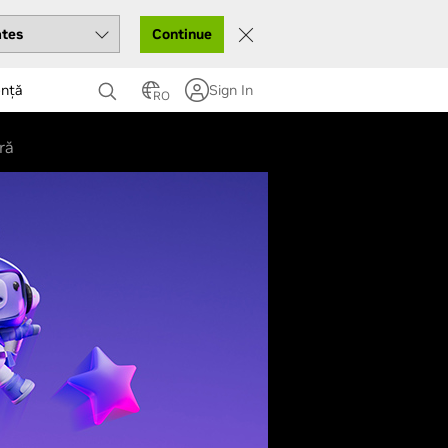
Continue
ență
Sign In
RO
ră