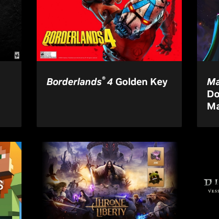
®
Borderlands
4
Golden Key
Ma
Do
Ma