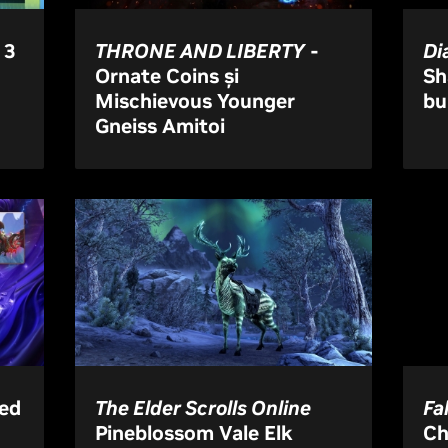
 3
THRONE AND LIBERTY
-
Di
Ornate Coins și
Sh
Mischievous Younger
bu
Gneiss Amitoi
ed
The Elder Scrolls Online
Fa
Pineblossom Vale Elk
Ch