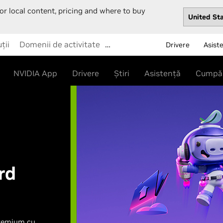
or local content, pricing and where to buy
ții
Domenii de activitate
…
Drivere
Asist
NVIDIA App
Drivere
Știri
Asistență
Cumpă
rd
premium cu