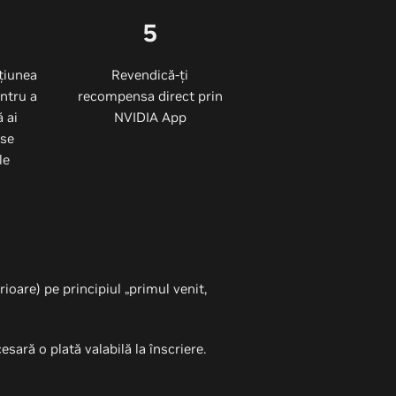
5
țiunea
Revendică-ți
ntru a
recompensa direct prin
 ai
NVIDIA App
se
le
oare) pe principiul „primul venit,
esară o plată valabilă la înscriere.