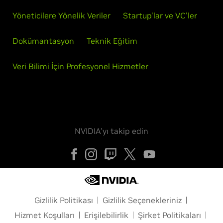
Yöneticilere Yönelik Veriler
Startup'lar ve VC'ler
Dokümantasyon
Teknik Eğitim
Veri Bilimi İçin Profesyonel Hizmetler
NVIDIA'yı takip edin
Gizlilik Politikası
Gizlilik Seçenekleriniz
Hizmet Koşulları
Erişilebilirlik
Şirket Politikaları