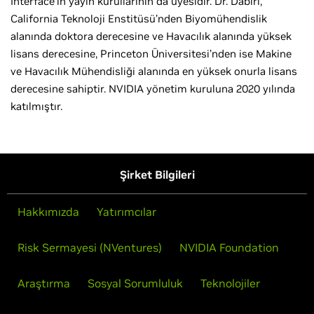
Interface’in yayın kurullarının da üyesidir. Dr. Dabiri,
California Teknoloji Enstitüsü’nden Biyomühendislik
alanında doktora derecesine ve Havacılık alanında yüksek
lisans derecesine, Princeton Üniversitesi’nden ise Makine
ve Havacılık Mühendisliği alanında en yüksek onurla lisans
derecesine sahiptir. NVIDIA yönetim kuruluna 2020 yılında
katılmıştır.
Şirket Bilgileri
Hakkımızda
Yatırımcılar
Risk Sermayesi (NVentures)
NVIDIA Foundation
Araştırma
Sosyal Sorumluluk
Teknolojiler