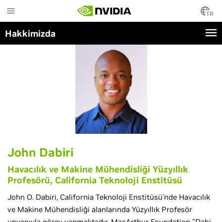
Skip
to
TR
main
Hakkimizda
content
John Dabiri
Havacılık ve Makine Mühendisliği Yüzyıllık
Profesörü, California Teknoloji Enstitüsü
John O. Dabiri, California Teknoloji Enstitüsü’nde Havacılık
ve Makine Mühendisliği alanlarında Yüzyıllık Profesör
unvanıyla görev yapmaktadır. MacArthur Foundation "Dahi