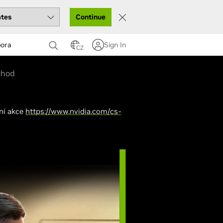
Continue
ora
Sign In
CZ
chod
ční akce
https://www.nvidia.com/cs-