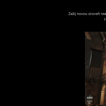
Zažij novou úroveň re
ř