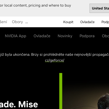
or local content, pricing and where to buy
šení
Obory
…
Koupit
Ovladače
Podp
NVIDIA App
Ovladače
Novinky
Podpora
Ob
 již byla ukončena. Brzy si prohlédněte naše nejnovější propaga
cz/geforce/
ade. Mise