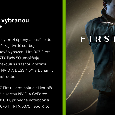
 vybranou
*
endy mezi špiony a pusť se do
 čekají tvrdé souboje,
kové vybavení. Hra 007 First
RTX řady 50
umožňuje
měkouli s úžasnou grafikou
i
NVIDIA DLSS 4.5
** s Dynamic
struction.
First Light, pokud si koupíš
tač s kartou NVIDIA GeForce
060 Ti, případně notebook s
070 Ti, RTX 5070 nebo RTX