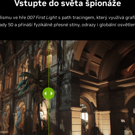
Vstupte do světa špionáže
alismu ve hře
007 First Light
s path tracingem, který využívá gra
ady 50 a přináší fyzikálně přesné stíny, odrazy i globální osvětlen