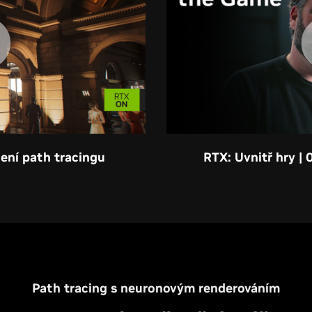
lení path tracingu
RTX: Uvnitř hry | 
Path tracing s neuronovým renderováním