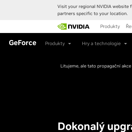
Visit your regional NVIDIA website f
partners specific to your location.
Skip
Produkty
Ře
to
main
content
GeForce
Produkty
Hry a technologie
Litujeme, ale tato propagační akce
Dokonalý upgr