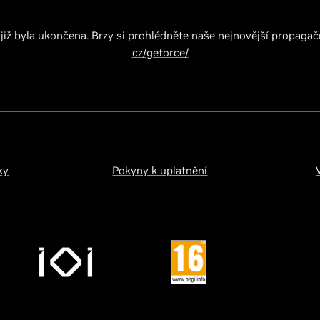
 již byla ukončena. Brzy si prohlédněte naše nejnovější propaga
cz/geforce/
ky
Pokyny k uplatnění