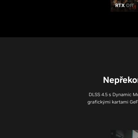
RTX
Off
Nepřekon
DLSS 4.5 s Dynamic Mu
grafickými kartami GeFo