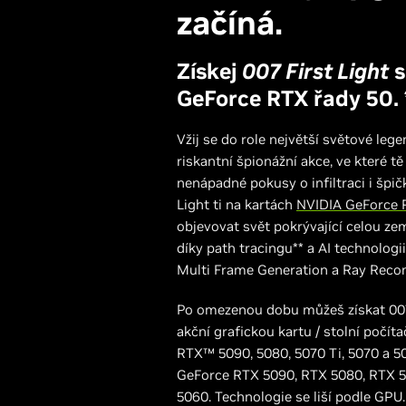
začíná.
Získej
007 First Light
s
GeForce RTX řady 50. 
Vžij se do role největší světové leg
riskantní špionážní akce, ve které tě
nenápadné pokusy o infiltraci i špič
Light ti na kartách
NVIDIA GeForce 
objevovat svět pokrývající celou ze
díky path tracingu** a AI technologi
Multi Frame Generation a Ray Recon
Po omezenou dobu můžeš získat 007 
akční grafickou kartu / stolní počí
RTX™ 5090, 5080, 5070 Ti, 5070 a 5
GeForce RTX 5090, RTX 5080, RTX 5
5060. Technologie se liší podle GPU.