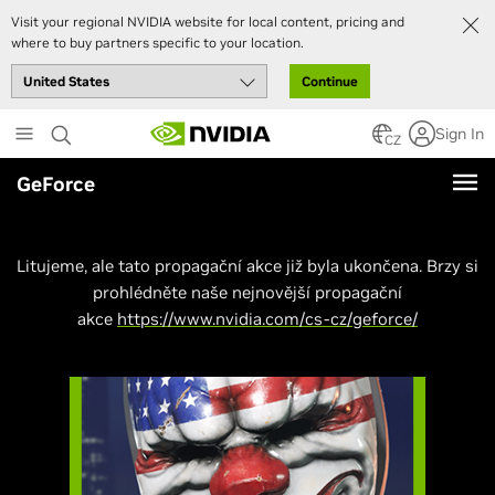
Visit your regional NVIDIA website for local content, pricing and
where to buy partners specific to your location.
Continue
Skip
Sign In
to
CZ
main
GeForce
content
Litujeme, ale tato propagační akce již byla ukončena. Brzy si
prohlédněte naše nejnovější propagační
akce
https://www.nvidia.com/cs-cz/geforce/