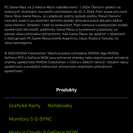
PC Game Pass na 3 měsíce Akční nabídka končí 1. 2024. Členství uplatni na
webových stránkách microsoft.com/redeem do 22. 2. 2024. Platí pouze pro nové
členy Xbox Game Passu. Je vyžadován platný způsob platby. Pokud členství
nezrušíš, bude ti po skončení akčního období účtována právě aktuální běžná
cena členství. Omezení: 1 kód na osobu/účet. Platí smlouva o poskytování služeb
společnosti Microsoft, podmínky Game Passu a systémové požadavky na
adrese: xbox.com/subscriptionterms. Kód Game Passu lze uplatnit v oblastech
s dostupností PC Game Passu kromě Argentiny, Libye, Ruska a Turecka, viz
xbox.com/regions.
© 2023 NVIDIA Corporation. Všechna práva vyhrazena. NVIDIA, logo NVIDIA,
GeForce RTX a GeForce NOW jsou ochranné známky nebo registrované ochranné
známky společnosti NVIDIA Corporation v USA a v dalších zemích. Ostatní názvy
společností a produktů mohou být ochrannými známkami příslušných
společností.
Produkty
Grafické Karty
Notebooky
Monitory S G-SYNC
Hraní V Cloudu S GeForce NOW