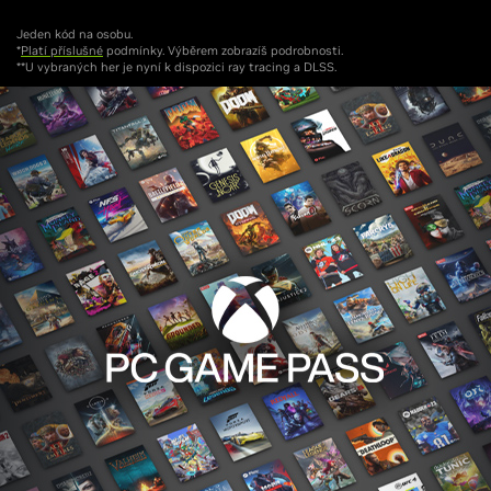
Jeden kód na osobu.
*
Platí příslušné
podmínky. Výběrem zobrazíš podrobnosti.
**U vybraných her je nyní k dispozici ray tracing a DLSS.