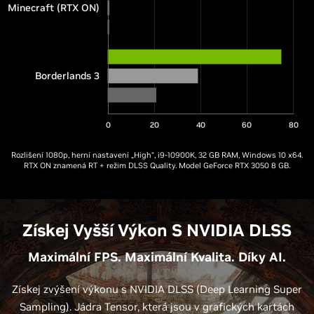
Minecraft (RTX ON)
Borderlands 3
0
20
40
60
80
Rozlišení 1080p, herní nastavení „High“, i9-10900K, 32 GB RAM, Windows 10 x64.
RTX ON znamená RT + režim DLSS Quality. Model GeForce RTX 3050 8 GB.
Získej Vyšší Výkon S NVIDIA DLSS
Maximální FPS. Maximální Kvalita. Díky AI.
Získej zvýšení výkonu s NVIDIA DLSS (Deep Learning Super
Sampling). Jádra Tensor, která jsou v grafických kartách