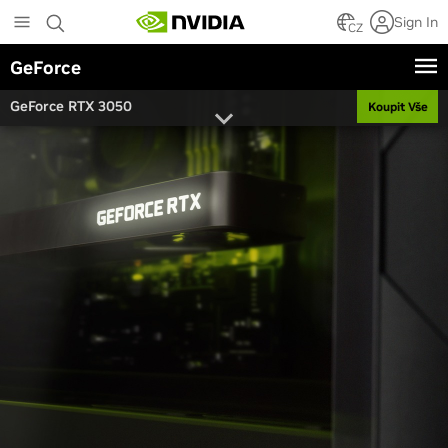
Skip
Sign In
to
CZ
main
GeForce
content
GeForce RTX 3050
Koupit Vše