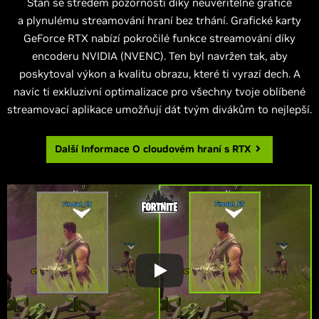
Staň se středem pozornosti díky neuvěřitelné grafice
a plynulému streamování hraní bez trhání. Grafické karty
GeForce RTX nabízí pokročilé funkce streamování díky
encoderu NVIDIA (NVENC). Ten byl navržen tak, aby
poskytoval výkon a kvalitu obrazu, které ti vyrazí dech. A
navíc ti exkluzivní optimalizace pro všechny tvoje oblíbené
streamovací aplikace umožňují dát tvým divákům to nejlepší.
Další Informace O
cloudovém hraní s RTX