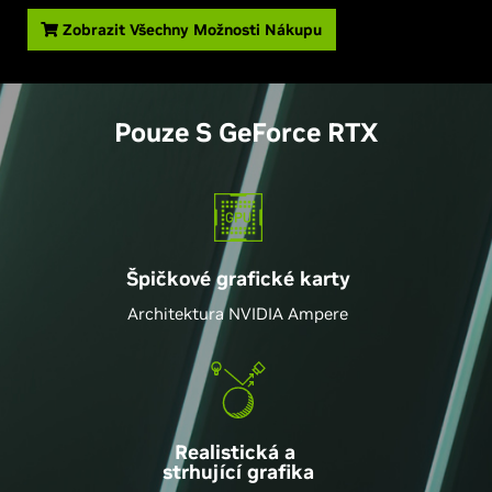
Zobrazit Všechny Možnosti Nákupu
Pouze S
GeForce
RTX
Špičkové grafické karty
Architektura NVIDIA Ampere
Realistická a
strhující grafika