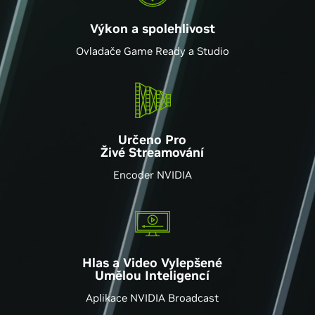
Výkon a spolehlivost
Ovladače Game Ready a Studio
Určeno Pro
Živé Streamování
Encoder NVIDIA
Hlas a Video Vylepšené
Umělou Inteligencí
Aplikace NVIDIA Broadcast