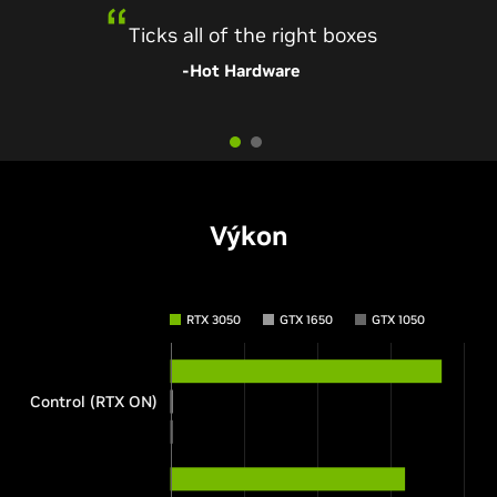
Ticks all of the right boxes
-PC World
-Hot Hardware
Výkon
RTX 3050
GTX 1650
GTX 1050
Control (RTX ON)