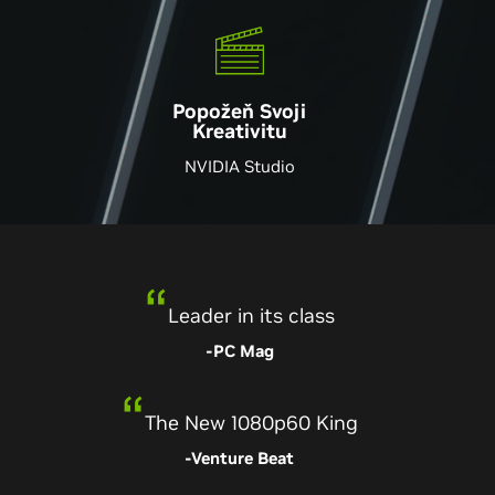
Popožeň Svoji
Kreativitu
NVIDIA Studio
Leader in its class
-PC Mag
A breath of fresh air
The New 1080p60 King
-Tom’s Hardware
-Venture Beat
Great 1080p gaming performance