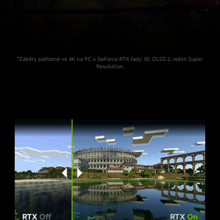
*Záběry pořízené ve 4K na PC s GeForce RTX řady 30. DLSS 2, režim Super
Resolution.
RTX
Off
RTX
On