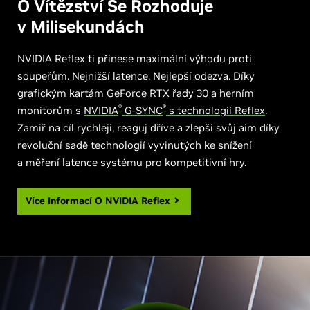
O Vítězství Se Rozhoduje
v Milisekundách
NVIDIA Reflex ti přinese maximální výhodu proti
soupeřům. Nejnižší latence. Nejlepší odezva. Díky
grafickým kartám GeForce RTX řady 30 a herním
®
®
monitorům s
NVIDIA
G-SYNC
s technologií Reflex
.
Zamiř na cíl rychleji, reaguj dříve a zlepši svůj aim díky
revoluční sadě technologií vyvinutých ke snížení
a měření latence systému pro kompetitivní hry.
Více Informací O
NVIDIA Reflex