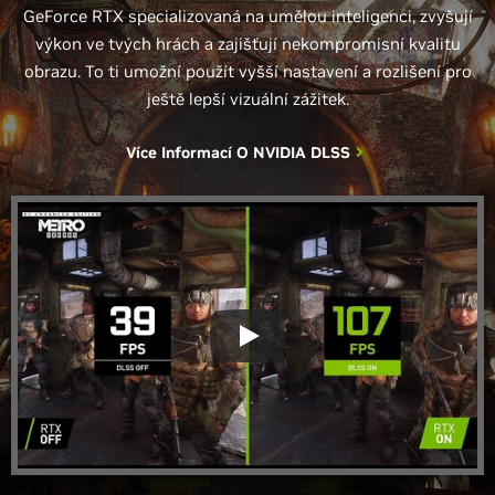
GeForce RTX specializovaná na umělou inteligenci, zvyšují
výkon ve tvých hrách a zajišťují nekompromisní kvalitu
obrazu. To ti umožní použít vyšší nastavení a rozlišení pro
ještě lepší vizuální zážitek.
Více Informací O
NVIDIA DLSS