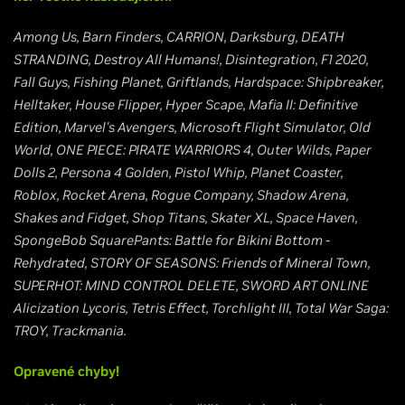
Among Us, Barn Finders, CARRION, Darksburg, DEATH
STRANDING, Destroy All Humans!, Disintegration, F1 2020,
Fall Guys, Fishing Planet, Griftlands, Hardspace: Shipbreaker,
Helltaker, House Flipper, Hyper Scape, Mafia II: Definitive
Edition, Marvel's Avengers, Microsoft Flight Simulator, Old
World, ONE PIECE: PIRATE WARRIORS 4, Outer Wilds, Paper
Dolls 2, Persona 4 Golden, Pistol Whip, Planet Coaster,
Roblox, Rocket Arena, Rogue Company, Shadow Arena,
Shakes and Fidget, Shop Titans, Skater XL, Space Haven,
SpongeBob SquarePants: Battle for Bikini Bottom -
Rehydrated, STORY OF SEASONS: Friends of Mineral Town,
SUPERHOT: MIND CONTROL DELETE, SWORD ART ONLINE
Alicization Lycoris, Tetris Effect, Torchlight III, Total War Saga:
TROY, Trackmania.
Opravené chyby!