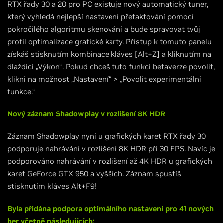
RTX řady 30 a 20 pro PC existuje nový automatický tuner,
který vyhledá nejlepší nastavení přetaktování pomocí
pokročilého algoritmu skenování a bude spravovat tvůj
profil optimalizace grafické karty. Přístup k tomuto panelu
získáš stisknutím kombinace kláves [Alt+Z] a kliknutím na
dlaždici „Výkon“. Pokud chceš tuto funkci betaverze povolit,
klikni na možnost „Nastavení“ > „Povolit experimentální
funkce.“
Nový záznam Shadowplay v rozlišení 8K HDR
Záznam Shadowplay nyní u grafických karet RTX řady 30
podporuje nahrávání v rozlišení 8K HDR při 30 FPS. Navíc je
podporováno nahrávání v rozlišení až 4K HDR u grafických
karet GeForce GTX 950 a vyšších. Záznam spustíš
stisknutím kláves Alt+F9!
Byla přidána podpora optimálního nastavení pro 41 nových
her včetně následujících: