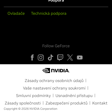
Ovladače
Technická podpora
Follow GeForce
Zásady ochrany osobních údajů
Vaše nastavení ochrany soukromí
Smluvní podmínky
Usnadnění přístupu
Zásady společnosti
Zabezpečení produktů
Kontakt
Copyright © 2026 NVIDIA Corporation