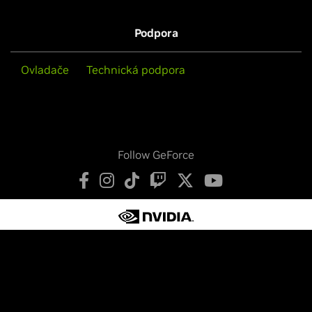
Podpora
Ovladače
Technická podpora
Follow GeForce
Zásady ochrany osobních údajů
Vaše nastavení ochrany soukromí
Smluvní podmínky
Usnadnění přístupu
Zásady společnosti
Zabezpečení produktů
Kontakt