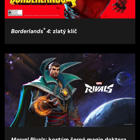
®
Borderlands
4:
zlatý klíč
Marvel Rivals:
kostým černé magie doktora