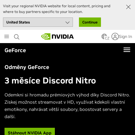
Visit your regional NVIDIA website for local content, pricing and
where to buy partners specific to your location.
Continue
Skip
Sign In
to
CZ
main
GeForce
content
Odměny GeForce
3 měsíce Discord Nitro
Odemkni si hromadu prémiových výhod díky Discord Nitro.
Získej možnost streamovat v HD, využívat kdekoli vlastní
emotikony, nahrávat větší soubory, boostovat servery a
další.
Stáhnout NVIDIA App