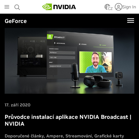
Skip
Sign In
to
CZ
main
GeForce
content
17. září 2020
Průvodce instalací aplikace NVIDIA Broadcast |
NVIDIA
Doporučené články
Ampere
Streamování
Grafické karty