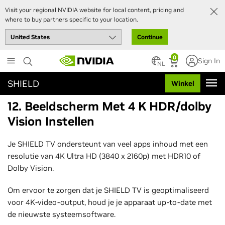
Visit your regional NVIDIA website for local content, pricing and
where to buy partners specific to your location.
Continue
Skip
0
Sign In
to
NL
main
SHIELD
Winkel
content
12. Beeldscherm Met 4 K HDR/dolby
Vision Instellen
Je SHIELD TV ondersteunt van veel apps inhoud met een
resolutie van 4K Ultra HD (3840 x 2160p) met HDR10 of
Dolby Vision.
Om ervoor te zorgen dat je SHIELD TV is geoptimaliseerd
voor 4K-video-output, houd je je apparaat up-to-date met
de nieuwste systeemsoftware.