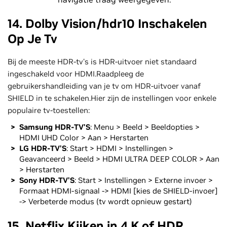
14. Dolby Vision/hdr10 Inschakelen
Op Je Tv
Bij de meeste HDR-tv's is HDR-uitvoer niet standaard
ingeschakeld voor HDMI.Raadpleeg de
gebruikershandleiding van je tv om HDR-uitvoer vanaf
SHIELD in te schakelen.Hier zijn de instellingen voor enkele
populaire tv-toestellen:
Samsung HDR-TV'S
: Menu > Beeld > Beeldopties >
HDMI UHD Color > Aan > Herstarten
LG HDR-TV'S
: Start > HDMI > Instellingen >
Geavanceerd > Beeld > HDMI ULTRA DEEP COLOR > Aan
> Herstarten
Sony HDR-TV'S
: Start > Instellingen > Externe invoer >
Formaat HDMI-signaal -> HDMI [kies de SHIELD-invoer]
-> Verbeterde modus (tv wordt opnieuw gestart)
15. Netflix Kijken in 4 K of HDR