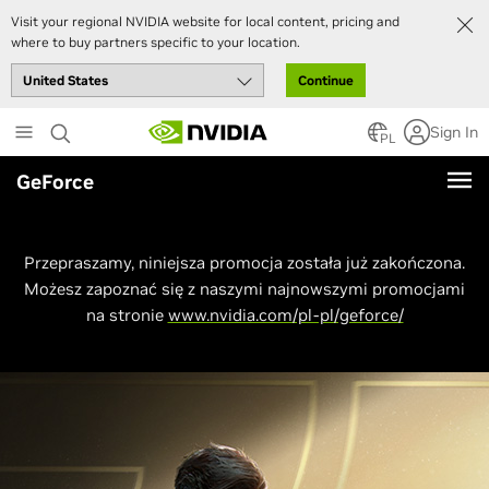
Visit your regional NVIDIA website for local content, pricing and
where to buy partners specific to your location.
Continue
Skip
Sign In
to
PL
main
GeForce
content
Przepraszamy, niniejsza promocja została już zakończona.
Możesz zapoznać się z naszymi najnowszymi promocjami
na stronie
www.nvidia.com/pl-pl/geforce/