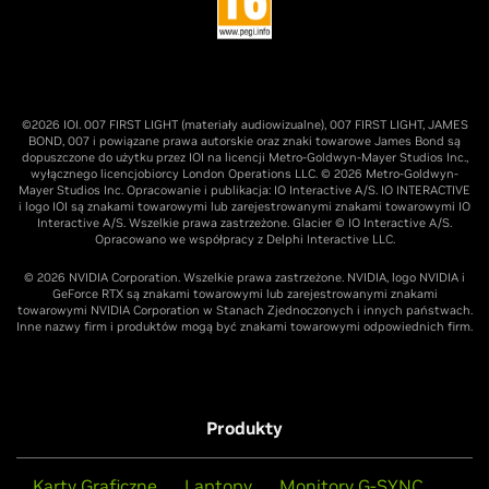
©2026 IOI. 007 FIRST LIGHT (materiały audiowizualne), 007 FIRST LIGHT, JAMES
BOND, 007 i powiązane prawa autorskie oraz znaki towarowe James Bond są
dopuszczone do użytku przez IOI na licencji Metro-Goldwyn-Mayer Studios Inc.,
wyłącznego licencjobiorcy London Operations LLC. © 2026 Metro-Goldwyn-
Mayer Studios Inc. Opracowanie i publikacja: IO Interactive A/S. IO INTERACTIVE
i logo IOI są znakami towarowymi lub zarejestrowanymi znakami towarowymi IO
Interactive A/S. Wszelkie prawa zastrzeżone. Glacier © IO Interactive A/S.
Opracowano we współpracy z Delphi Interactive LLC.
© 2026 NVIDIA Corporation. Wszelkie prawa zastrzeżone. NVIDIA, logo NVIDIA i
GeForce RTX są znakami towarowymi lub zarejestrowanymi znakami
towarowymi NVIDIA Corporation w Stanach Zjednoczonych i innych państwach.
Inne nazwy firm i produktów mogą być znakami towarowymi odpowiednich firm.
Produkty
Karty Graficzne
Laptopy
Monitory G-SYNC