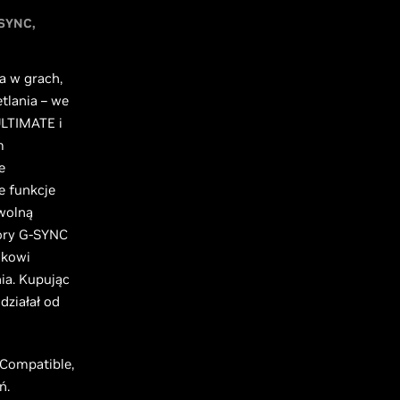
SYNC
a w grach,
tlania – we
ULTIMATE i
m
e
e funkcje
owolną
tory G-SYNC
ikowi
ia. Kupując
ziałał od
Compatible,
ń.