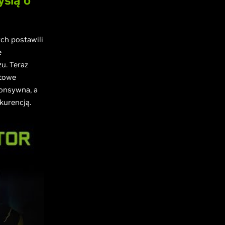
ślą o
ch postawili
e
zu. Teraz
rtowe
ponsywna, a
kurencją.