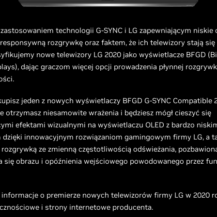
 zastosowaniem technologii G-SYNC i LG zapewniającym niskie 
 responsywną rozgrywkę oraz faktem, że ich telewizory stają się
asyfikujemy nowe telewizory LG 2020 jako wyświetlacze BFGD (B
lays), dając graczom więcej opcji prowadzenia płynnej rozgryw
ości.
 kupisz jeden z nowych wyświetlaczy BFGD G-SYNC Compatible 
e otrzymasz niesamowite wrażenia i będziesz mógł cieszyć się
cymi efektami wizualnymi na wyświetlaczu OLED z bardzo niski
 dzięki innowacyjnym rozwiązaniom gamingowym firmy LG, a t
 rozgrywką ze zmienną częstotliwością odświeżania, pozbawion
a się obrazu i opóźnienia wejściowego powodowanego przez fun
 informacje o premierze nowych telewizorów firmy LG w 2020 ro
ecznościowe i strony internetowe producenta.