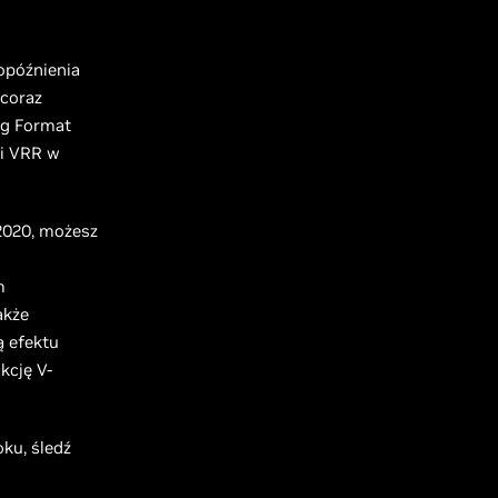
opóźnienia
 coraz
ig Format
ki VRR w
2020, możesz
m
akże
ą efektu
kcję V-
ku, śledź