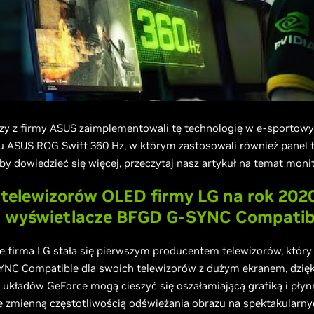
rzy z firmy ASUS zaimplementowali tę technologię w e-sportow
u ASUS ROG Swift 360 Hz, w którym zastosowali również panel 
by dowiedzieć się więcej, przeczytaj nasz
artykuł na temat moni
telewizorów OLED firmy LG na rok 202
ż wyświetlacze BFGD G-SYNC Compatib
e firma LG stała się pierwszym producentem telewizorów, który
YNC Compatible dla swoich telewizorów z dużym ekranem
, dzi
układów GeForce mogą cieszyć się oszałamiającą grafiką i płyn
e zmienną częstotliwością odświeżania obrazu na spektakularn