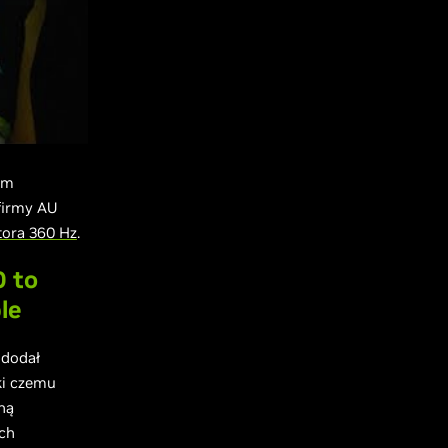
ym
firmy AU
tora 360 Hz
.
0 to
le
 dodał
ęki czemu
ną
ych