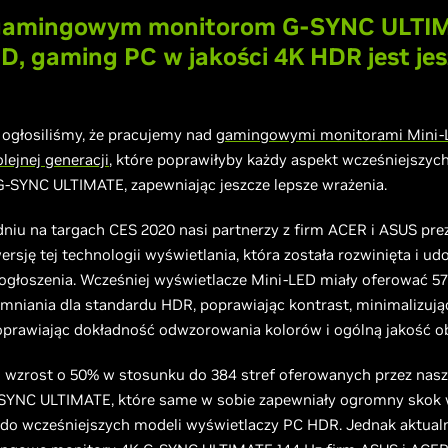
 gamingowym monitorom G-SYNC ULTI
D, gaming PC w jakości 4K HDR jest je
 ogłosiliśmy, że pracujemy nad
gamingowymi monitorami Mini
ejnej generacji
, które poprawiłyby każdy aspekt wcześniejszyc
-SYNC ULTIMATE, zapewniając jeszcze lepsze wrażenia.
niu na targach CES 2020 nasi partnerzy z firm ACER i ASUS pre
rsję tej technologii wyświetlania, która została rozwinięta i u
 ogłoszenia. Wcześniej wyświetlacze Mini-LED miały oferować 5
emniania dla standardu HDR, poprawiając kontrast, minimalizując
poprawiając dokładność odwzorowania kolorów i ogólną jakość o
o wzrost o 50% w stosunku do 384 stref oferowanych przez nasz
SYNC ULTIMATE, które same w sobie zapewniały ogromny skok
do wcześniejszych modeli wyświetlaczy PC HDR. Jednak aktualni