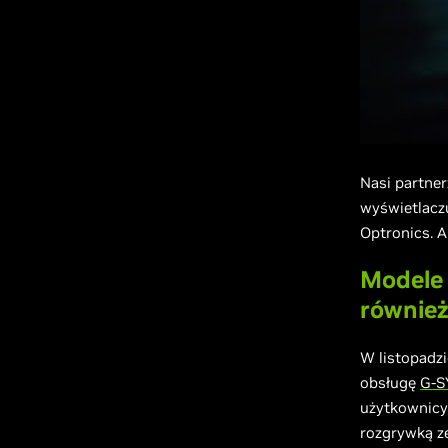
Nasi partne
wyświetlacz
Optronics. A
Modele 
równie
W listopadzi
obsługę
G-S
użytkownicy 
rozgrywką z