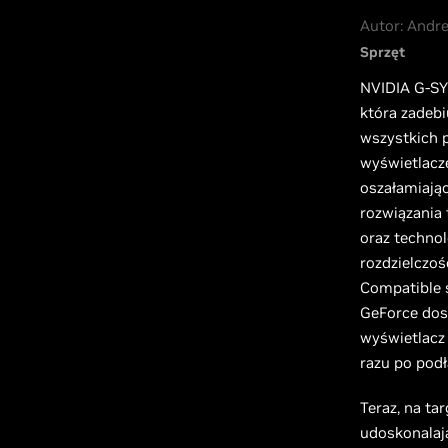
Autor: Andr
Sprzęt
NVIDIA G-SY
która zadebi
wszystkich 
wyświetlacz
oszałamiając
rozwiązania
oraz techno
rozdzielczo
Compatible 
GeForce dos
wyświetlacz
razu po podł
Teraz, na t
udoskonalają