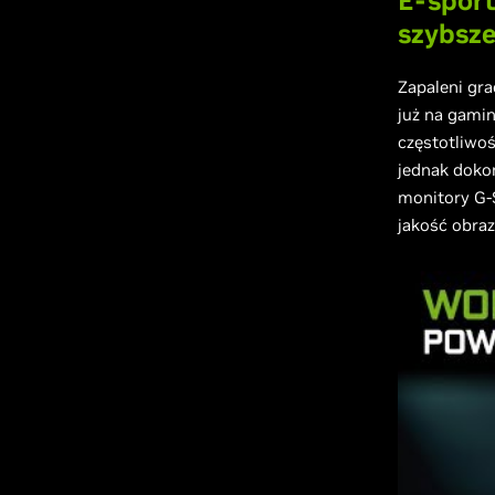
E-sport
szybszej
Zapaleni gra
już na gami
częstotliwoś
jednak doko
monitory G-S
jakość obra