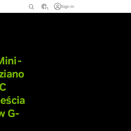
Sign In
PL
ie
Mini-
ziano
NC
eścia
w G-