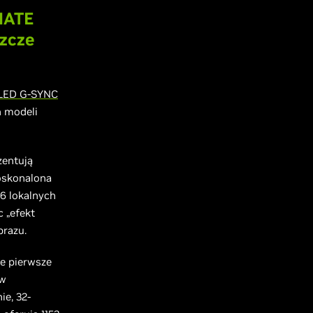
MATE
szcze
-LED G-SYNC
h modeli
zentują
doskonalona
76 lokalnych
 „efekt
brazu.
e pierwsze
 w
e, 32-