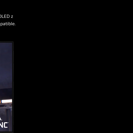
OLED z
atible.