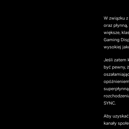
W związku z
oraz płynną,
większe, kl
Gaming Disp
wysokiej jak
Jeśli zatem
być pewny, ż
oszałamiają
opóźnieniem
superpłynną
rozchodzeni
SYNC.
Aby uzyskać
kanały społ