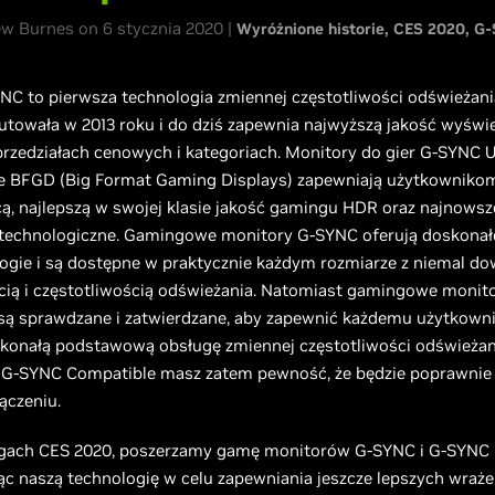
ew Burnes on 6 stycznia 2020 |
Wyróżnione historie
CES 2020
G-
NC to pierwsza technologia zmiennej częstotliwości odświeżani
utowała w 2013 roku i do dziś zapewnia najwyższą jakość wyświe
przedziałach cenowych i kategoriach. Monitory do gier G-SYNC 
e BFGD (Big Format Gaming Displays) zapewniają użytkowniko
ą, najlepszą w swojej klasie jakość gamingu HDR oraz najnowsz
 technologiczne. Gamingowe monitory G-SYNC oferują doskonał
logie i są dostępne w praktycznie każdym rozmiarze z niemal d
ścią i częstotliwością odświeżania. Natomiast gamingowe moni
są sprawdzane i zatwierdzane, aby zapewnić każdemu użytkown
konałą podstawową obsługę zmiennej częstotliwości odświeżan
 G-SYNC Compatible masz zatem pewność, że będzie poprawnie d
ączeniu.
argach CES 2020, poszerzamy gamę monitorów G-SYNC i G-SYNC 
c naszą technologię w celu zapewniania jeszcze lepszych wraże