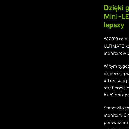
Dzięki
Mini-LE
lepszy
W 2019 roku
ULTIMATE kol
monitorów G
W tym tygod
najnowszą we
od czasu jej
stref przyci
halo” oraz 
Stanowiło t
monitory G-
porównaniu 