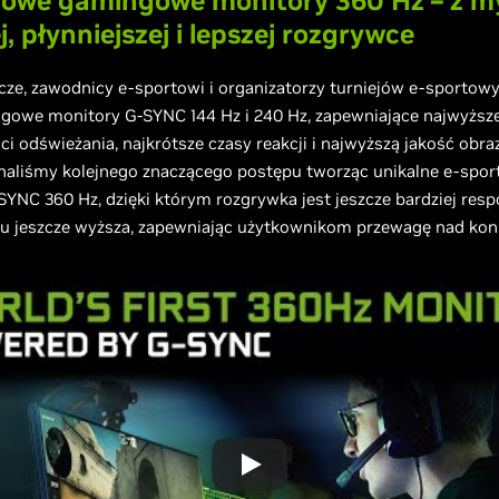
owe gamingowe monitory 360 Hz – z my
, płynniejszej i lepszej rozgrywce
cze, zawodnicy e-sportowi i organizatorzy turniejów e-sportowy
ngowe monitory G-SYNC 144 Hz i 240 Hz, zapewniające najwyższ
ci odświeżania, najkrótsze czasy reakcji i najwyższą jakość obra
naliśmy kolejnego znaczącego postępu tworząc unikalne e-spo
YNC 360 Hz, dzięki którym rozgrywka jest jeszcze bardziej res
zu jeszcze wyższa, zapewniając użytkownikom przewagę nad kon