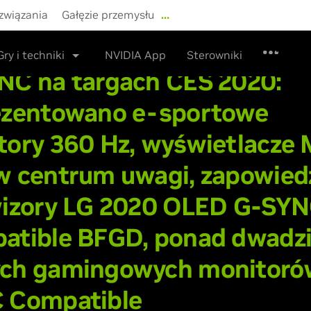
związania
Gałęzie przemysłu
…
Sklep
Sterowniki
Wsparc
Gry i techniki
NVIDIA App
Sterowniki
NC na targach CES 2020:
ezentowano e-sportowe
ory 360 Hz, wyświetlacze 
w centrum uwagi, zapowied
wizory LG 2020 OLED G-SY
atible BFGD, ponad dwadzi
ch gamingowych monitoró
 Compatible